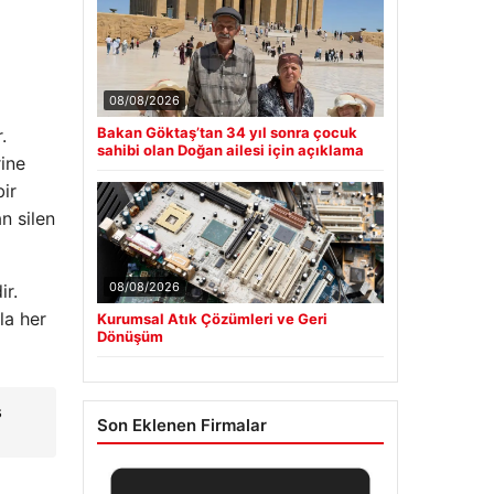
08/08/2026
Bakan Göktaş’tan 34 yıl sonra çocuk
.
sahibi olan Doğan ailesi için açıklama
rine
bir
n silen
08/08/2026
ir.
la her
Kurumsal Atık Çözümleri ve Geri
Dönüşüm
ş
Son Eklenen Firmalar