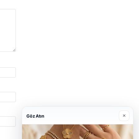
×
Göz Atın