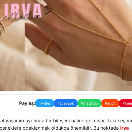
Paylaş:
Twitter
Facebook
WhatsApp
Reddit
Pinte
al yaşamın ayrılmaz bir bileşeni haline gelmiştir. Takı seçimi
eçeneklere odaklanmak oldukça önemlidir. Bu noktada
irva