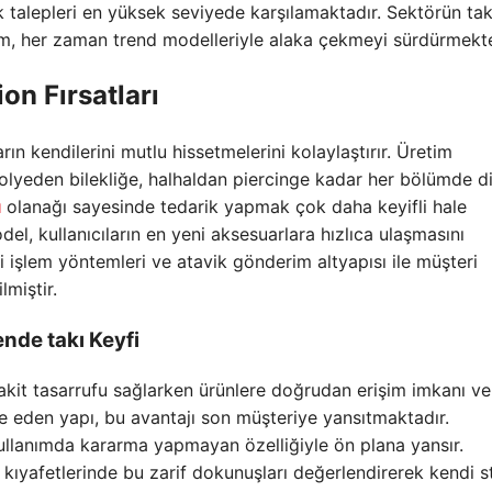
k talepleri en yüksek seviyede karşılamaktadır. Sektörün tak
rm, her zaman trend modelleriyle alaka çekmeyi sürdürmekte
ion Fırsatları
ın kendilerini mutlu hissetmelerini kolaylaştırır. Üretim
olyeden bilekliğe, halhaldan piercinge kadar her bölümde di
ı
olanağı sayesinde tedarik yapmak çok daha keyifli hale
, kullanıcıların en yeni aksesuarlara hızlıca ulaşmasını
i işlem yöntemleri ve atavik gönderim altyapısı ile müşteri
miştir.
ende takı Keyfi
 vakit tasarrufu sağlarken ürünlere doğrudan erişim imkanı ver
ze eden yapı, bu avantajı son müşteriye yansıtmaktadır.
ullanımda kararma yapmayan özelliğiyle ön plana yansır.
kıyafetlerinde bu zarif dokunuşları değerlendirerek kendi sti