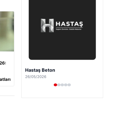
026:
Prenses Night Club
29/04/2026
atları