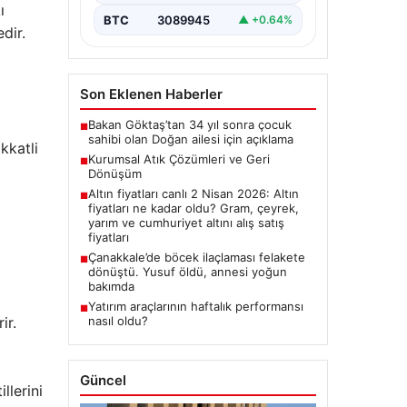
ı
BTC
3089945
▲ +0.64%
dir.
Son Eklenen Haberler
Bakan Göktaş’tan 34 yıl sonra çocuk
■
sahibi olan Doğan ailesi için açıklama
kkatli
Kurumsal Atık Çözümleri ve Geri
■
Dönüşüm
Altın fiyatları canlı 2 Nisan 2026: Altın
■
fiyatları ne kadar oldu? Gram, çeyrek,
yarım ve cumhuriyet altını alış satış
fiyatları
Çanakkale’de böcek ilaçlaması felakete
■
dönüştü. Yusuf öldü, annesi yoğun
bakımda
Yatırım araçlarının haftalık performansı
■
ir.
nasıl oldu?
Güncel
llerini