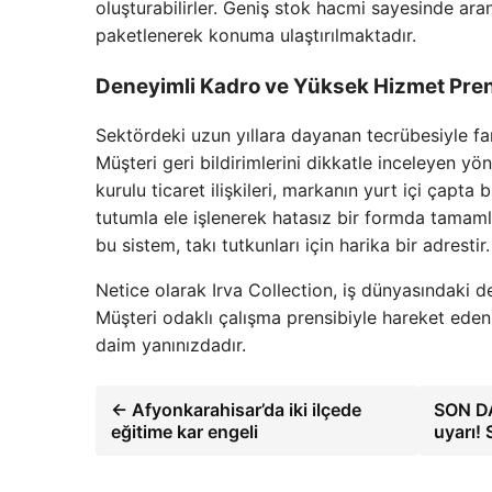
oluşturabilirler. Geniş stok hacmi sayesinde ar
paketlenerek konuma ulaştırılmaktadır.
Deneyimli Kadro ve Yüksek Hizmet Pren
Sektördeki uzun yıllara dayanan tecrübesiyle fa
Müşteri geri bildirimlerini dikkatle inceleyen yö
kurulu ticaret ilişkileri, markanın yurt içi çapta 
tutumla ele işlenerek hatasız bir formda tamaml
bu sistem, takı tutkunları için harika bir adrestir.
Netice olarak Irva Collection, iş dünyasındaki de
Müşteri odaklı çalışma prensibiyle hareket ede
daim yanınızdadır.
← Afyonkarahisar’da iki ilçede
SON DA
eğitime kar engeli
uyarı!