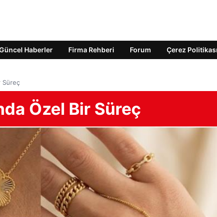
Güncel Haberler
Firma Rehberi
Forum
Çerez Politikas
r Süreç
nda Özel Bir Süreç