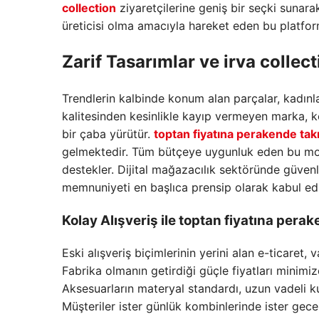
collection
ziyaretçilerine geniş bir seçki sunara
üreticisi olma amacıyla hareket eden bu platfo
Zarif Tasarımlar ve irva collect
Trendlerin kalbinde konum alan parçalar, kadınlar
kalitesinden kesinlikle kayıp vermeyen marka, k
bir çaba yürütür.
toptan fiyatına perakende tak
gelmektedir. Tüm bütçeye uygunluk eden bu model
destekler. Dijital mağazacılık sektöründe güvenl
memnuniyeti en başlıca prensip olarak kabul edil
Kolay Alışveriş ile toptan fiyatına perak
Eski alışveriş biçimlerinin yerini alan e-ticaret,
Fabrika olmanın getirdiği güçle fiyatları minimi
Aksesuarların materyal standardı, uzun vadeli k
Müşteriler ister günlük kombinlerinde ister gece 