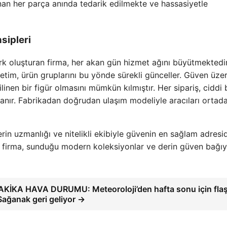
anan her parça anında tedarik edilmekte ve hassasiyetle
sipleri
rk oluşturan firma, her akan gün hizmet ağını büyütmektedir
netim, ürün gruplarını bu yönde sürekli günceller. Güven üze
bilinen bir figür olmasını mümkün kılmıştır. Her sipariş, ciddi 
anır. Fabrikadan doğrudan ulaşım modeliyle aracıları ortada
rin uzmanlığı ve nitelikli ekibiyle güvenin en sağlam adresid
n firma, sunduğu modern koleksiyonlar ve derin güven bağıy
KİKA HAVA DURUMU: Meteoroloji’den hafta sonu için fla
 Sağanak geri geliyor →