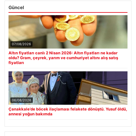
Güncel
07/08/2026
Altın fiyatları canlı 2 Nisan 2026: Altın fiyatları ne kadar
oldu? Gram, çeyrek, yarım ve cumhuriyet altını alış satış
fiyatları
06/08/2026
Çanakkale’de böcek ilaçlaması felakete dönüştü. Yusuf öldü,
annesi yoğun bakımda