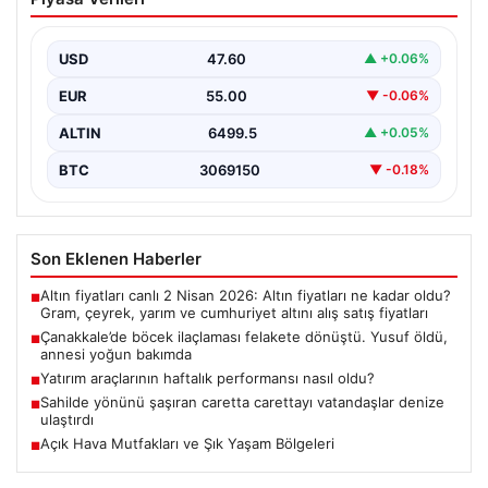
dönüştü. Yusuf öldü, annesi yoğun
bakımda
USD
47.60
▲ +0.06%
EUR
55.00
▼ -0.06%
ALTIN
6499.5
▲ +0.05%
BTC
3069150
▼ -0.18%
Son Eklenen Haberler
Altın fiyatları canlı 2 Nisan 2026: Altın fiyatları ne kadar oldu?
■
Gram, çeyrek, yarım ve cumhuriyet altını alış satış fiyatları
Çanakkale’de böcek ilaçlaması felakete dönüştü. Yusuf öldü,
■
annesi yoğun bakımda
Yatırım araçlarının haftalık performansı nasıl oldu?
■
Sahilde yönünü şaşıran caretta carettayı vatandaşlar denize
■
ulaştırdı
Açık Hava Mutfakları ve Şık Yaşam Bölgeleri
■