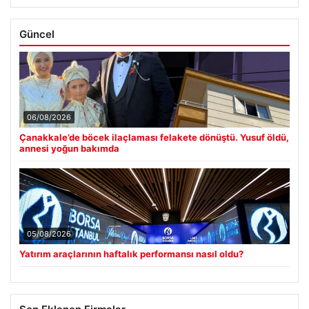
Güncel
06/08/2026
Çanakkale’de böcek ilaçlaması felakete dönüştü. Yusuf öldü,
annesi yoğun bakımda
05/08/2026
Yatırım araçlarının haftalık performansı nasıl oldu?