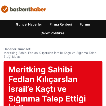
Güncel Haberler
Firma Rehberi
Forum
Çerez Politikası
Haberler
›
zmanset
›
Meritking Sahibi Fedlan Kılıçarslan İsrail’e Kaçtı ve Sığınma Talep
Ettiği İddiası
Meritking Sahibi
Fedlan Kılıçarslan
İsrail’e Kaçtı ve
Sığınma Talep Ettiği