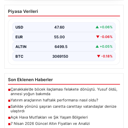
Yatırım araçlarının haftalık performansı
Piyasa Verileri
nasıl oldu?
USD
47.60
▲ +0.06%
EUR
55.00
▼ -0.06%
ALTIN
6499.5
▲ +0.05%
BTC
3069150
▼ -0.18%
Son Eklenen Haberler
Çanakkale’de böcek ilaçlaması felakete dönüştü. Yusuf öldü,
■
annesi yoğun bakımda
Yatırım araçlarının haftalık performansı nasıl oldu?
■
Sahilde yönünü şaşıran caretta carettayı vatandaşlar denize
■
ulaştırdı
Açık Hava Mutfakları ve Şık Yaşam Bölgeleri
■
7 Nisan 2026 Güncel Altın Fiyatları ve Analizi
■