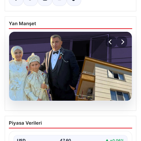
Yan Manşet
06.08.2026
Çanakkale’de böcek ilaçlaması felakete
Piyasa Verileri
dönüştü. Yusuf öldü, annesi yoğun
bakımda
USD
47.60
▲ +0.06%