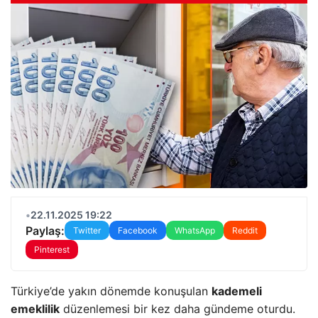
•
22.11.2025 19:22
Paylaş:
Twitter
Facebook
WhatsApp
Reddit
Pinterest
Türkiye’de yakın dönemde konuşulan
kademeli
emeklilik
düzenlemesi bir kez daha gündeme oturdu.