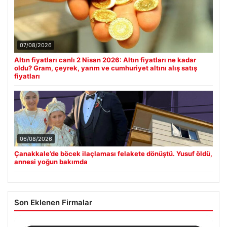
07/08/2026
Altın fiyatları canlı 2 Nisan 2026: Altın fiyatları ne kadar
oldu? Gram, çeyrek, yarım ve cumhuriyet altını alış satış
fiyatları
06/08/2026
Çanakkale’de böcek ilaçlaması felakete dönüştü. Yusuf öldü,
annesi yoğun bakımda
Son Eklenen Firmalar