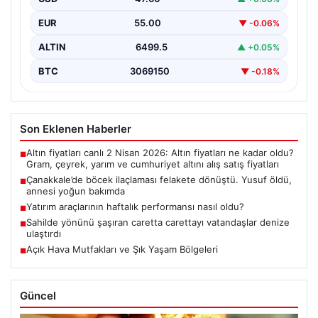
EUR
55.00
▼ -0.06%
ALTIN
6499.5
▲ +0.05%
BTC
3069150
▼ -0.18%
Son Eklenen Haberler
Altın fiyatları canlı 2 Nisan 2026: Altın fiyatları ne kadar oldu?
■
Gram, çeyrek, yarım ve cumhuriyet altını alış satış fiyatları
Çanakkale’de böcek ilaçlaması felakete dönüştü. Yusuf öldü,
■
annesi yoğun bakımda
Yatırım araçlarının haftalık performansı nasıl oldu?
■
Sahilde yönünü şaşıran caretta carettayı vatandaşlar denize
■
ulaştırdı
Açık Hava Mutfakları ve Şık Yaşam Bölgeleri
■
Güncel