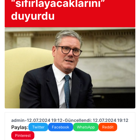
“sıfırlayacaklarını”
duyurdu
admin
•
12.07.2024 19:12
•
Güncellendi: 12.07.2024 19:12
Paylaş:
Twitter
Facebook
WhatsApp
Reddit
Pinterest