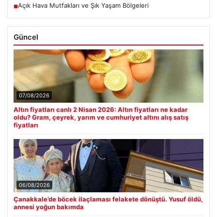
Açık Hava Mutfakları ve Şık Yaşam Bölgeleri
■
Güncel
07/08/2026
Altın fiyatları canlı 2 Nisan 2026: Altın fiyatları ne kadar
oldu? Gram, çeyrek, yarım ve cumhuriyet altını alış satış
fiyatları
06/08/2026
Çanakkale’de böcek ilaçlaması felakete dönüştü. Yusuf öldü,
annesi yoğun bakımda