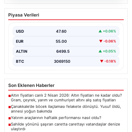
06.08.2026
Çanakkale’de böcek ilaçlaması felakete
Piyasa Verileri
dönüştü. Yusuf öldü, annesi yoğun
bakımda
USD
47.60
▲ +0.06%
EUR
55.00
▼ -0.06%
ALTIN
6499.5
▲ +0.05%
BTC
3069150
▼ -0.18%
Son Eklenen Haberler
Altın fiyatları canlı 2 Nisan 2026: Altın fiyatları ne kadar oldu?
■
Gram, çeyrek, yarım ve cumhuriyet altını alış satış fiyatları
Çanakkale’de böcek ilaçlaması felakete dönüştü. Yusuf öldü,
■
annesi yoğun bakımda
Yatırım araçlarının haftalık performansı nasıl oldu?
■
Sahilde yönünü şaşıran caretta carettayı vatandaşlar denize
■
ulaştırdı