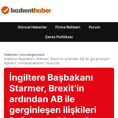
Güncel Haberler
Firma Rehberi
Forum
Çerez Politikası
Haberler
›
Uncategorized
›
İngiltere Başbakanı Starmer, Brexit’in ardından AB ile gerginleşen
ilişkileri “sıfırlayacaklarını” duyurdu
İngiltere Başbakanı
Starmer, Brexit’in
ardından AB ile
gerginleşen ilişkileri