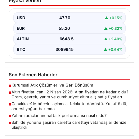
Piyasa Verileri
fiyatları ne kadar oldu? Gram, çeyrek,
yarım ve cumhuriyet altını alış satış
fiyatları
USD
47.70
▲ +0.15%
EUR
55.20
▲ +0.32%
ALTIN
6648.5
▲ +2.40%
BTC
3089945
▲ +0.64%
Son Eklenen Haberler
Kurumsal Atık Çözümleri ve Geri Dönüşüm
■
Altın fiyatları canlı 2 Nisan 2026: Altın fiyatları ne kadar oldu?
■
Gram, çeyrek, yarım ve cumhuriyet altını alış satış fiyatları
Çanakkale’de böcek ilaçlaması felakete dönüştü. Yusuf öldü,
■
annesi yoğun bakımda
Yatırım araçlarının haftalık performansı nasıl oldu?
■
Sahilde yönünü şaşıran caretta carettayı vatandaşlar denize
■
ulaştırdı