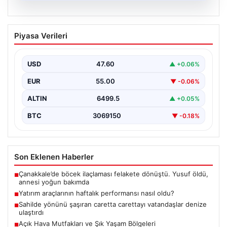
05.08.2026
Yatırım araçlarının haftalık performansı
Piyasa Verileri
nasıl oldu?
USD
47.60
▲ +0.06%
EUR
55.00
▼ -0.06%
ALTIN
6499.5
▲ +0.05%
BTC
3069150
▼ -0.18%
Son Eklenen Haberler
Çanakkale’de böcek ilaçlaması felakete dönüştü. Yusuf öldü,
■
annesi yoğun bakımda
Yatırım araçlarının haftalık performansı nasıl oldu?
■
Sahilde yönünü şaşıran caretta carettayı vatandaşlar denize
■
ulaştırdı
Açık Hava Mutfakları ve Şık Yaşam Bölgeleri
■