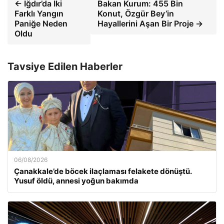
← Iğdır’da İki
Bakan Kurum: 455 Bin
Farklı Yangın
Konut, Özgür Bey’in
Paniğe Neden
Hayallerini Aşan Bir Proje →
Oldu
Tavsiye Edilen Haberler
06/08/2026
Çanakkale’de böcek ilaçlaması felakete dönüştü.
Yusuf öldü, annesi yoğun bakımda