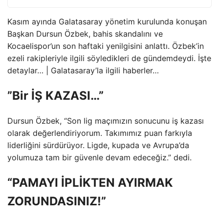
Kasım ayında Galatasaray yönetim kurulunda konuşan
Başkan Dursun Özbek, bahis skandalını ve
Kocaelispor’un son haftaki yenilgisini anlattı. Özbek’in
ezeli rakipleriyle ilgili söyledikleri de gündemdeydi. İşte
detaylar… | Galatasaray’la ilgili haberler…
”Bir İŞ KAZASI…”
Dursun Özbek, “Son lig maçımızın sonucunu iş kazası
olarak değerlendiriyorum. Takımımız puan farkıyla
liderliğini sürdürüyor. Ligde, kupada ve Avrupa’da
yolumuza tam bir güvenle devam edeceğiz.” dedi.
“PAMAYI İPLİKTEN AYIRMAK
ZORUNDASINIZ!”