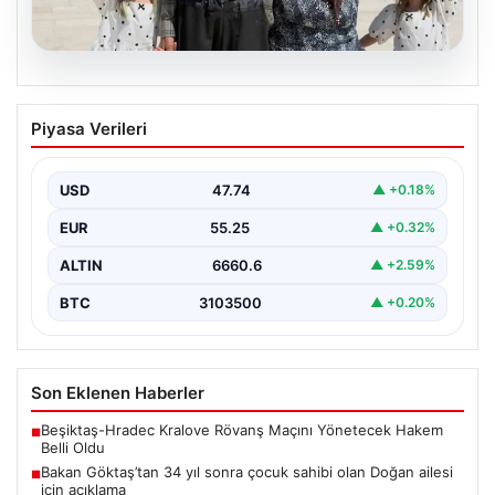
08.08.2026
Bakan Göktaş’tan 34 yıl sonra çocuk
Piyasa Verileri
sahibi olan Doğan ailesi için açıklama
USD
47.74
▲ +0.18%
EUR
55.25
▲ +0.32%
ALTIN
6660.6
▲ +2.59%
BTC
3103500
▲ +0.20%
Son Eklenen Haberler
Beşiktaş-Hradec Kralove Rövanş Maçını Yönetecek Hakem
■
Belli Oldu
Bakan Göktaş’tan 34 yıl sonra çocuk sahibi olan Doğan ailesi
■
için açıklama