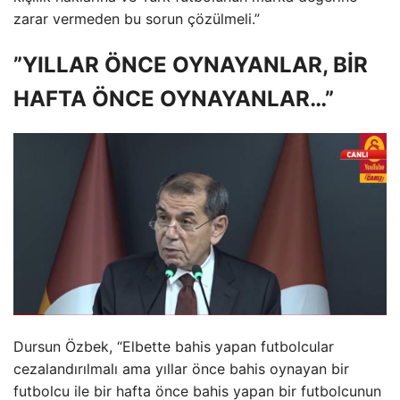
zarar vermeden bu sorun çözülmeli.”
”YILLAR ÖNCE OYNAYANLAR, BİR
HAFTA ÖNCE OYNAYANLAR…”
Dursun Özbek, “Elbette bahis yapan futbolcular
cezalandırılmalı ama yıllar önce bahis oynayan bir
futbolcu ile bir hafta önce bahis yapan bir futbolcunun