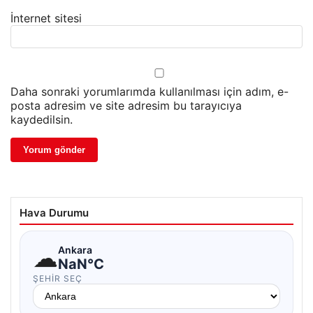
İnternet sitesi
Daha sonraki yorumlarımda kullanılması için adım, e-
posta adresim ve site adresim bu tarayıcıya
kaydedilsin.
Hava Durumu
☁
Ankara
NaN°C
ŞEHIR SEÇ