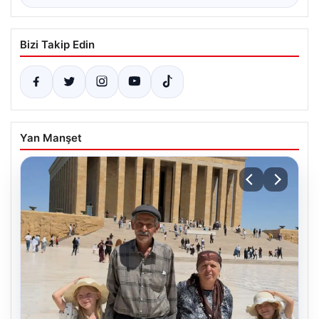
Bizi Takip Edin
Yan Manşet