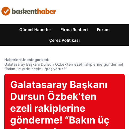
Güncel Haberler
Firma Rehberi
Forum
Çerez Politikası
Haberler
›
Uncategorized
›
Galatasaray Başkanı Dursun Özbek’ten ezeli rakiplerine gönderme!
“Bakın üç yıldır neyle uğraşıyoruz?”
Galatasaray Başkanı
Dursun Özbek’ten
ezeli rakiplerine
gönderme! “Bakın üç