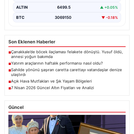
ALTIN
6499.5
▲ +0.05%
BTC
3069150
▼ -0.18%
Son Eklenen Haberler
Çanakkale’de böcek ilaçlaması felakete dönüştü. Yusuf öldü,
■
annesi yoğun bakımda
Yatırım araçlarının haftalık performansı nasıl oldu?
■
Sahilde yönünü şaşıran caretta carettayı vatandaşlar denize
■
ulaştırdı
Açık Hava Mutfakları ve Şık Yaşam Bölgeleri
■
7 Nisan 2026 Güncel Altın Fiyatları ve Analizi
■
Güncel