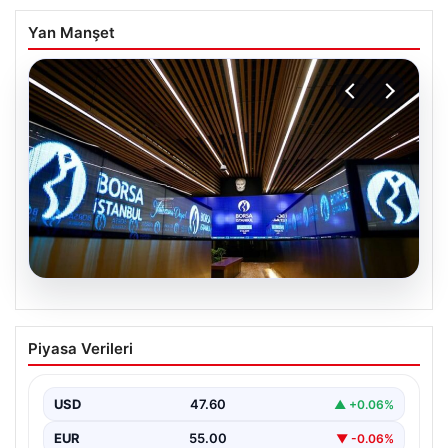
Yan Manşet
05.08.2026
Yatırım araçlarının haftalık performansı
Piyasa Verileri
nasıl oldu?
USD
47.60
▲ +0.06%
EUR
55.00
▼ -0.06%