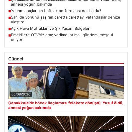
■
annesi yoğun bakımda
Yatırım araçlarının haftalık performansı nasıl oldu?
■
Sahilde yönünü şaşıran caretta carettayı vatandaşlar denize
■
ulaştırdı
Açık Hava Mutfakları ve Şık Yaşam Bölgeleri
■
Emeklilere ÖTV’siz araç verilme ihtimali gündemi meşgul
■
ediyor
Güncel
06/08/2026
Çanakkale’de böcek ilaçlaması felakete dönüştü. Yusuf öldü,
annesi yoğun bakımda