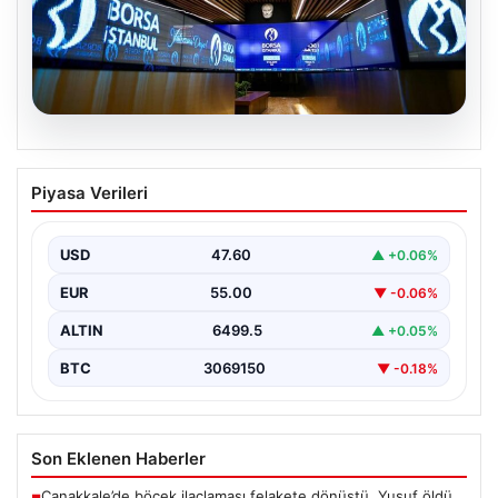
05.08.2026
Yatırım araçlarının haftalık performansı
Piyasa Verileri
nasıl oldu?
USD
47.60
▲ +0.06%
EUR
55.00
▼ -0.06%
ALTIN
6499.5
▲ +0.05%
BTC
3069150
▼ -0.18%
Son Eklenen Haberler
Çanakkale’de böcek ilaçlaması felakete dönüştü. Yusuf öldü,