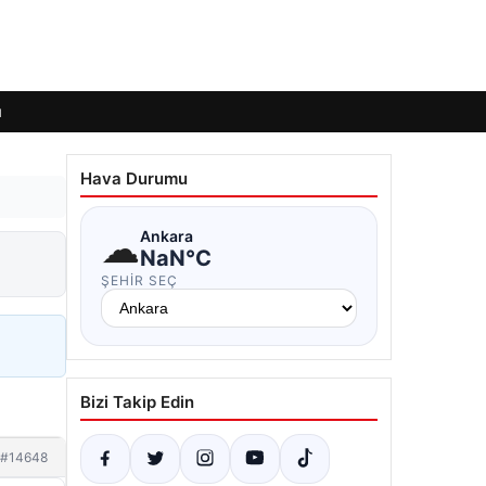
ı
Hava Durumu
☁
Ankara
NaN°C
ŞEHIR SEÇ
Bizi Takip Edin
#14648