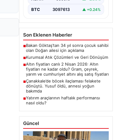
BTC
3097613
▲ +0.24%
Son Eklenen Haberler
Bakan Göktaş’tan 34 yıl sonra çocuk sahibi
■
olan Doğan ailesi için açıklama
Kurumsal Atık Çözümleri ve Geri Dönüşüm
■
Altın fiyatları canlı 2 Nisan 2026: Altın
■
fiyatları ne kadar oldu? Gram, çeyrek,
yarım ve cumhuriyet altını alış satış fiyatları
Çanakkale’de böcek ilaçlaması felakete
■
dönüştü. Yusuf öldü, annesi yoğun
bakımda
Yatırım araçlarının haftalık performansı
■
nasıl oldu?
Güncel