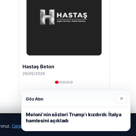
Hastaş Beton
26/05/2026
×
Göz Atın
Meloni’nin sözleri Trump’ı kızdırdı: İtalya
hamlesini açıkladı
ıyoruz.
Çerez Politikamız
Reddet
Kabul Et