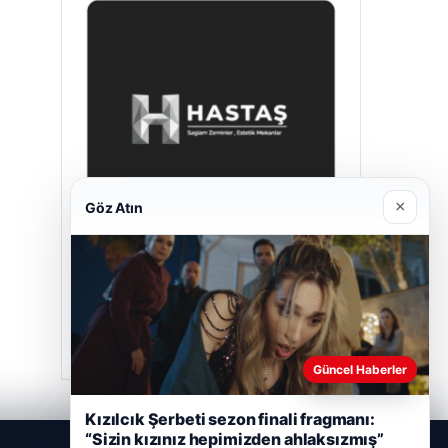
×
Göz Atın
Hastaş Beton
26/05/2026
Güncel Haberler
Kızılcık Şerbeti sezon finali fragmanı:
“Sizin kızınız hepimizden ahlaksızmış”