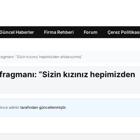
Güncel Haberler
Firma Rehberi
Forum
Çerez Politikas
 fragmanı: “Sizin kızınız hepimizden ahlaksızmış”
i fragmanı: “Sizin kızınız hepimizden
 önce
admin
tarafından güncellenmiştir.