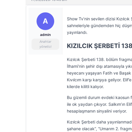
Show Tv’nin sevilen dizisi Kızılcı
A
sahneleriyle gündemden hiç düşmed
yayınlandı.
admin
Anahtar
KIZILCIK ŞERBETİ 1
yönetici
Kızılcık Şerbeti 138. bölüm fragma
İlhami’nin şehir dışı atamasıyla y
heyecanı yaşayan Fatih ve Başak m
Kıvılcım karşı karşıya geliyor. Elif
kilerde kilitli kalıyor.
Bu gizemli durum evdeki kaosun fit
ile ok yaydan çıkıyor. Salkım’ın E
hesaplaşmanın sinyalini veriyor.
Kızılcık Şerbeti daha yayınlanmad
şahane olacak”, “Umarım 2. fragma