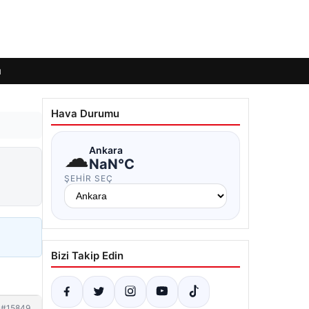
ı
Hava Durumu
☁
Ankara
NaN°C
ŞEHIR SEÇ
Bizi Takip Edin
#15849