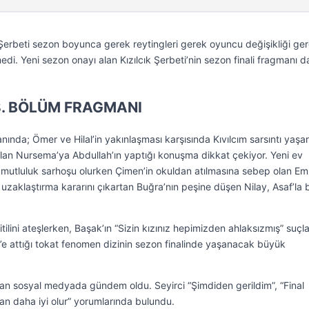
k Şerbeti sezon boyunca gerek reytingleri gerek oyuncu değişikliği ge
i. Yeni sezon onayı alan Kızılcık Şerbeti’nin sezon finali fragmanı d
38. BÖLÜM FRAGMANI
nında; Ömer ve Hilal’in yakınlaşması karşısında Kıvılcım sarsıntı yaşa
ıkılan Nursema’ya Abdullah’ın yaptığı konuşma dikkat çekiyor. Yeni ev
utluluk sarhoşu olurken Çimen’in okuldan atılmasına sebep olan Emir
’e uzaklaştırma kararını çıkartan Buğra’nın peşine düşen Nilay, Asaf’la b
ilini ateşlerken, Başak’ın “Sizin kızınız hepimizden ahlaksızmış” suçl
lif’e attığı tokat fenomen dizinin sezon finalinde yaşanacak büyük
an sosyal medyada gündem oldu. Seyirci “Şimdiden gerildim”, “Final
n daha iyi olur” yorumlarında bulundu.