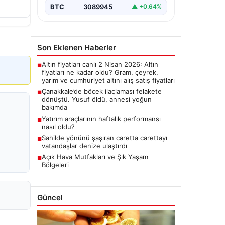
BTC
3089945
▲ +0.64%
Son Eklenen Haberler
Altın fiyatları canlı 2 Nisan 2026: Altın
■
fiyatları ne kadar oldu? Gram, çeyrek,
yarım ve cumhuriyet altını alış satış fiyatları
Çanakkale’de böcek ilaçlaması felakete
■
dönüştü. Yusuf öldü, annesi yoğun
bakımda
Yatırım araçlarının haftalık performansı
■
nasıl oldu?
Sahilde yönünü şaşıran caretta carettayı
■
vatandaşlar denize ulaştırdı
Açık Hava Mutfakları ve Şık Yaşam
■
Bölgeleri
Güncel