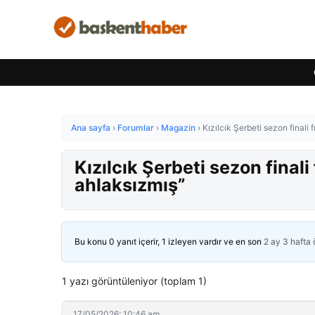
Ana sayfa
›
Forumlar
›
Magazin
›
Kızılcık Şerbeti sezon finali
Kızılcık Şerbeti sezon final
ahlaksızmış”
Bu konu 0 yanıt içerir, 1 izleyen vardır ve en son
2 ay 3 hafta
1 yazı görüntüleniyor (toplam 1)
17/05/2026: 10:46 am