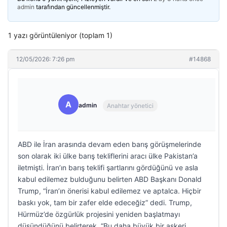
admin
tarafından güncellenmiştir.
1 yazı görüntüleniyor (toplam 1)
12/05/2026: 7:26 pm
#14868
A
admin
Anahtar yönetici
ABD ile İran arasında devam eden barış görüşmelerinde
son olarak iki ülke barış tekliflerini aracı ülke Pakistan’a
iletmişti. İran’ın barış teklifi şartlarını gördüğünü ve asla
kabul edilemez bulduğunu belirten ABD Başkanı Donald
Trump, “İran’ın önerisi kabul edilemez ve aptalca. Hiçbir
baskı yok, tam bir zafer elde edeceğiz” dedi. Trump,
Hürmüz’de özgürlük projesini yeniden başlatmayı
düşündüğünü belirterek, “Bu daha büyük bir askeri