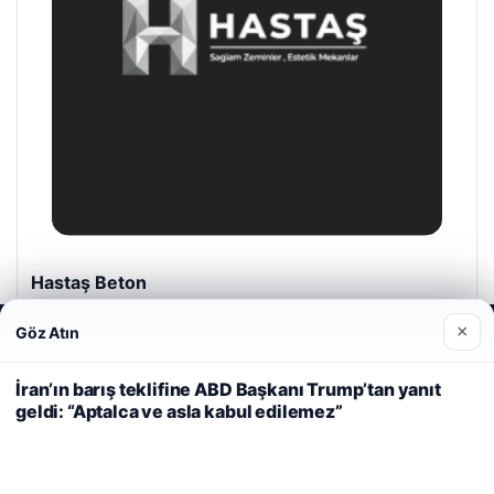
Hastaş Beton
26/05/2026
×
Göz Atın
Web sitemizi nasıl kullandığınızı daha iyi anlayabilmek,
deneyiminizi kişiselleştirmek ve geliştirmek amacıyla çerezler
kullanıyoruz.
Çerez Politikamız
İran’ın barış teklifine ABD Başkanı Trump’tan yanıt
geldi: “Aptalca ve asla kabul edilemez”
Reddet
Kabul Et
© 2026 Başkent Haber