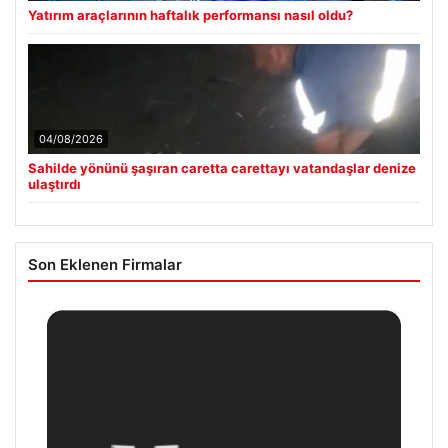
Yatırım araçlarının haftalık performansı nasıl oldu?
04/08/2026
Sahilde yönünü şaşıran caretta carettayı vatandaşlar denize
ulaştırdı
Son Eklenen Firmalar