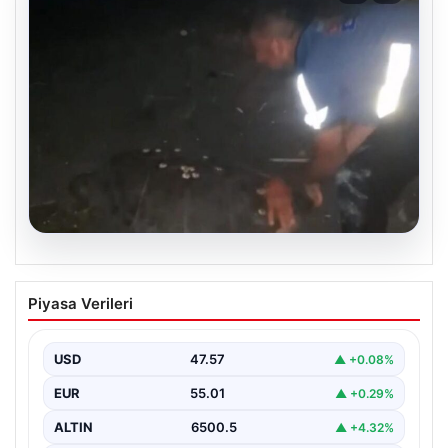
04.08.2026
Sahilde yönünü şaşıran caretta
Piyasa Verileri
carettayı vatandaşlar denize ulaştırdı
USD
47.57
▲ +0.08%
EUR
55.01
▲ +0.29%
ALTIN
6500.5
▲ +4.32%