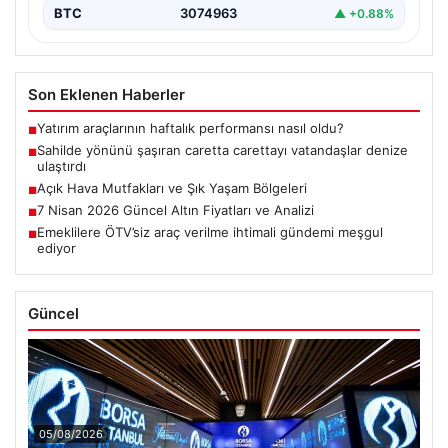
BTC
3074963
▲ +0.88%
Son Eklenen Haberler
Yatırım araçlarının haftalık performansı nasıl oldu?
■
Sahilde yönünü şaşıran caretta carettayı vatandaşlar denize
■
ulaştırdı
Açık Hava Mutfakları ve Şık Yaşam Bölgeleri
■
7 Nisan 2026 Güncel Altın Fiyatları ve Analizi
■
Emeklilere ÖTV’siz araç verilme ihtimali gündemi meşgul
■
ediyor
Güncel
05/08/2026