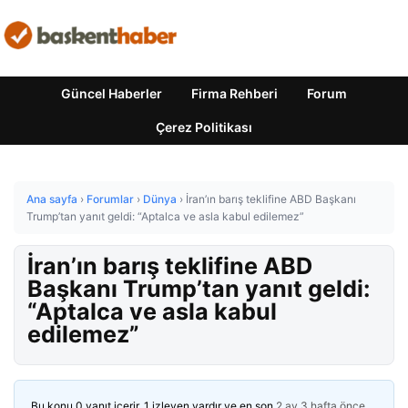
Güncel Haberler
Firma Rehberi
Forum
Çerez Politikası
Ana sayfa
›
Forumlar
›
Dünya
›
İran’ın barış teklifine ABD Başkanı
Trump’tan yanıt geldi: “Aptalca ve asla kabul edilemez”
İran’ın barış teklifine ABD
Başkanı Trump’tan yanıt geldi:
“Aptalca ve asla kabul
edilemez”
Bu konu 0 yanıt içerir, 1 izleyen vardır ve en son
2 ay 3 hafta önce