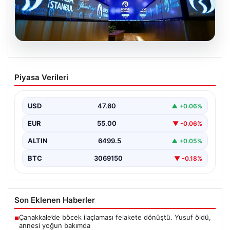
05.08.2026
Yatırım araçlarının haftalık performansı
Piyasa Verileri
nasıl oldu?
USD
47.60
▲ +0.06%
EUR
55.00
▼ -0.06%
ALTIN
6499.5
▲ +0.05%
BTC
3069150
▼ -0.18%
Son Eklenen Haberler
Çanakkale’de böcek ilaçlaması felakete dönüştü. Yusuf öldü,
■
annesi yoğun bakımda