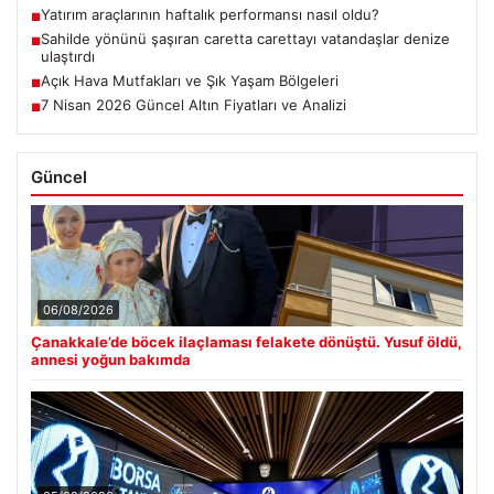
Yatırım araçlarının haftalık performansı nasıl oldu?
■
Sahilde yönünü şaşıran caretta carettayı vatandaşlar denize
■
ulaştırdı
Açık Hava Mutfakları ve Şık Yaşam Bölgeleri
■
7 Nisan 2026 Güncel Altın Fiyatları ve Analizi
■
Güncel
06/08/2026
Çanakkale’de böcek ilaçlaması felakete dönüştü. Yusuf öldü,
annesi yoğun bakımda