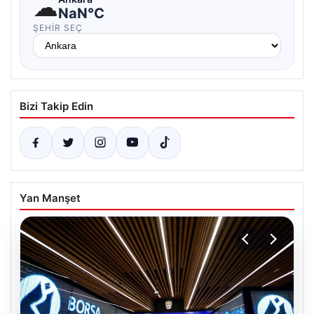
☁
NaN°C
ŞEHIR SEÇ
Bizi Takip Edin
Yan Manşet