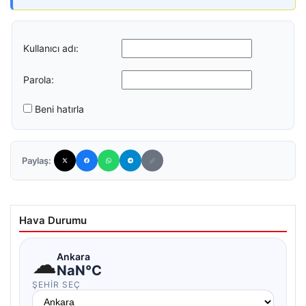
Kullanıcı adı:
Parola:
Beni hatırla
Paylaş:
Hava Durumu
☁
Ankara
NaN°C
ŞEHIR SEÇ