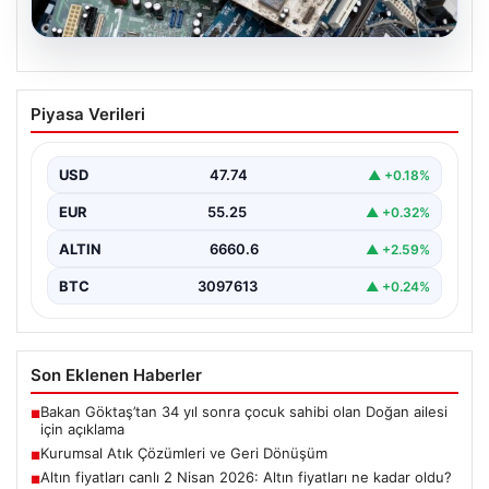
08.08.2026
Kurumsal Atık Çözümleri ve Geri
Piyasa Verileri
Dönüşüm
Günümüzde gelişen dijitalleşme ile şirketler altyapı
sistemlerini sürekli periyotlarla yenilemektedir. Bu
USD
47.74
▲ +0.18%
modernizasyon aşamasında kenara…
EUR
55.25
▲ +0.32%
ALTIN
6660.6
▲ +2.59%
BTC
3097613
▲ +0.24%
Son Eklenen Haberler
Bakan Göktaş’tan 34 yıl sonra çocuk sahibi olan Doğan ailesi
■
için açıklama
Kurumsal Atık Çözümleri ve Geri Dönüşüm
■
Altın fiyatları canlı 2 Nisan 2026: Altın fiyatları ne kadar oldu?
■