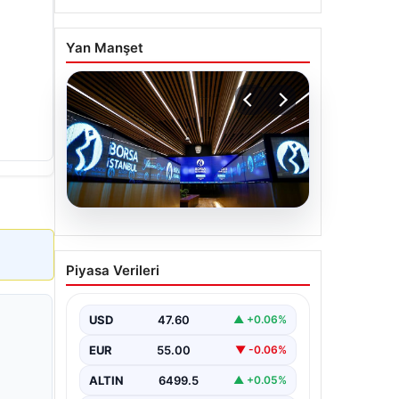
Yan Manşet
05.08.2026
Yatırım araçlarının haftalık
Piyasa Verileri
performansı nasıl oldu?
USD
47.60
▲ +0.06%
EUR
55.00
▼ -0.06%
ALTIN
6499.5
▲ +0.05%