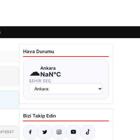
ı
Hava Durumu
☁
Ankara
NaN°C
ŞEHIR SEÇ
Bizi Takip Edin
#16547