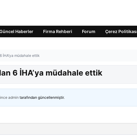
Güncel Haberler
Firma Rehberi
Forum
Çerez Politikas
 6 İHA’ya müdahale ettik
ılan 6 İHA’ya müdahale ettik
 önce
admin
tarafından güncellenmiştir.