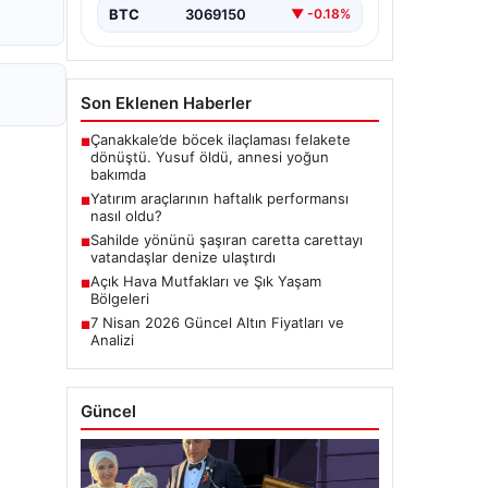
BTC
3069150
▼ -0.18%
Son Eklenen Haberler
Çanakkale’de böcek ilaçlaması felakete
■
dönüştü. Yusuf öldü, annesi yoğun
bakımda
Yatırım araçlarının haftalık performansı
■
nasıl oldu?
Sahilde yönünü şaşıran caretta carettayı
■
vatandaşlar denize ulaştırdı
Açık Hava Mutfakları ve Şık Yaşam
■
Bölgeleri
7 Nisan 2026 Güncel Altın Fiyatları ve
■
Analizi
Güncel