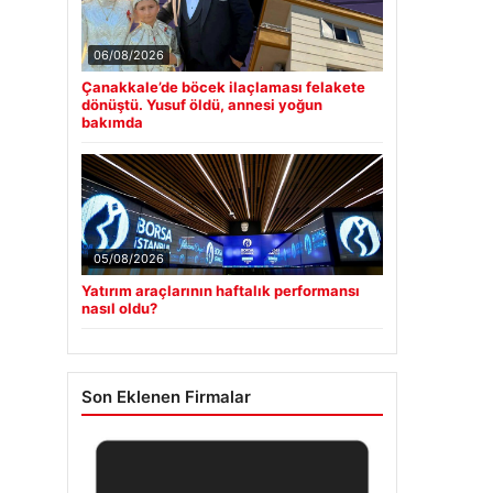
06/08/2026
Çanakkale’de böcek ilaçlaması felakete
dönüştü. Yusuf öldü, annesi yoğun
bakımda
05/08/2026
Yatırım araçlarının haftalık performansı
nasıl oldu?
Son Eklenen Firmalar