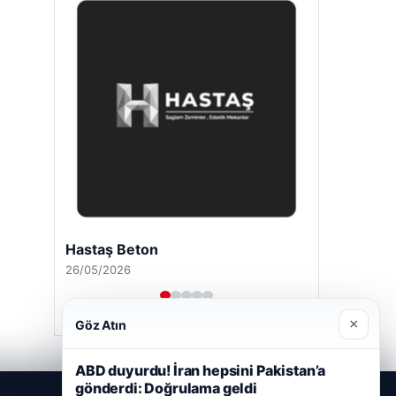
Hastaş Beton
26/05/2026
×
Göz Atın
ABD duyurdu! İran hepsini Pakistan’a
gönderdi: Doğrulama geldi