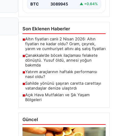
BTC
3089945
▲ +0.64%
Son Eklenen Haberler
Altın fiyatları canlı 2 Nisan 2026: Altın
■
fiyatları ne kadar oldu? Gram, çeyrek,
yarım ve cumhuriyet altını alış satış fiyatları
Çanakkale’de böcek ilaçlaması felakete
■
dönüştü. Yusuf öldü, annesi yoğun
bakımda
Yatırım araçlarının haftalık performansı
■
nasıl oldu?
Sahilde yönünü şaşıran caretta carettayı
■
vatandaşlar denize ulaştırdı
Açık Hava Mutfakları ve Şık Yaşam
■
Bölgeleri
Güncel