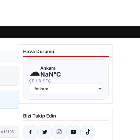
ı
Hava Durumu
☁
Ankara
NaN°C
ŞEHIR SEÇ
Bizi Takip Edin
#15195