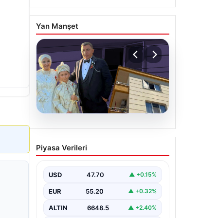
Yan Manşet
06.08.2026
Çanakkale’de böcek
Piyasa Verileri
ilaçlaması felakete
dönüştü. Yusuf öldü,
annesi yoğun bakımda
USD
47.70
▲ +0.15%
EUR
55.20
▲ +0.32%
ALTIN
6648.5
▲ +2.40%