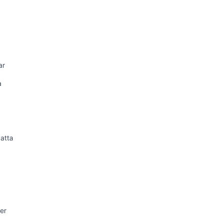
ar
a
atta
er