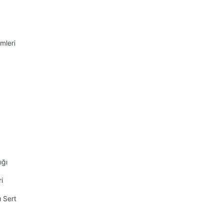
mleri
ığı
i
ı Sert