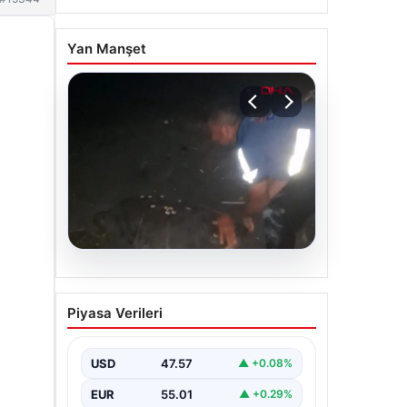
Yan Manşet
04.08.2026
Sahilde yönünü şaşıran
Piyasa Verileri
caretta carettayı
vatandaşlar denize
ulaştırdı
USD
47.57
▲ +0.08%
EUR
55.01
▲ +0.29%