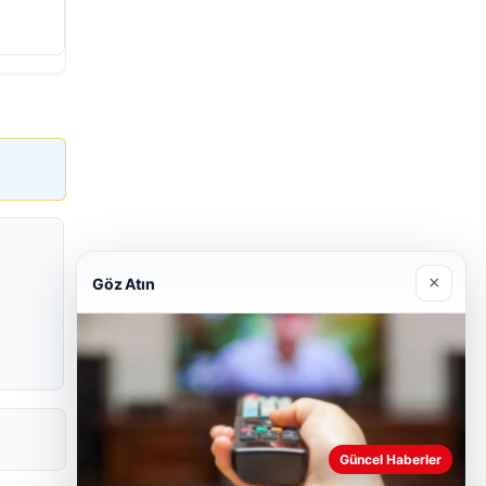
×
Göz Atın
Güncel Haberler