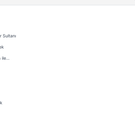
 Sultanı
ek
 ile…
ek