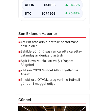
ALTIN
6500.5
▲ +4.32%
BTC
3074963
▲ +0.88%
Son Eklenen Haberler
Yatırım araçlarının haftalık performansı
■
nasıl oldu?
Sahilde yönünü şaşıran caretta carettayı
■
vatandaşlar denize ulaştırdı
Açık Hava Mutfakları ve Şık Yaşam
■
Bölgeleri
7 Nisan 2026 Güncel Altın Fiyatları ve
■
Analizi
Emeklilere ÖTV’siz araç verilme ihtimali
■
gündemi meşgul ediyor
Güncel