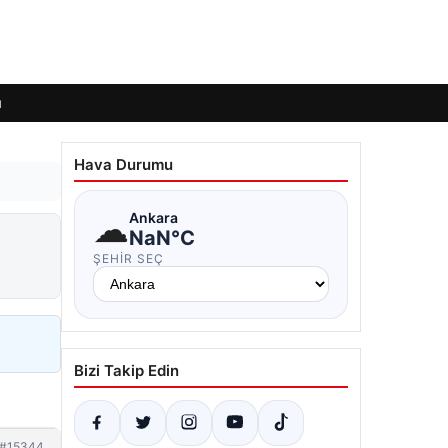
ı
Hava Durumu
☁
Ankara
NaN°C
ŞEHIR SEÇ
Bizi Takip Edin
#15344