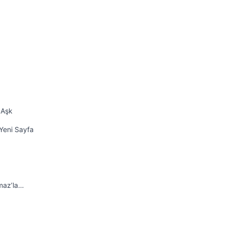
 Aşk
Yeni Sayfa
maz’la…