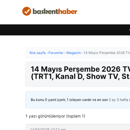
Ana sayfa
›
Forumlar
›
Magazin
›
14 Mayıs Perşembe 2026 TV Y
14 Mayıs Perşembe 2026 TV 
(TRT1, Kanal D, Show TV, St
Bu konu 0 yanıt içerir, 1 izleyen vardır ve en son
2 ay 3 hafta
1 yazı görüntüleniyor (toplam 1)
14/05/2026: 12:13 pm