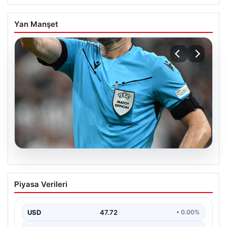
Yan Manşet
09.08.2026
Beşiktaş-Hradec Kralove Rövanş
Piyasa Verileri
Maçını Yönetecek Hakem Belli Oldu
Beşiktaş ile Hradec Kralove arasında gerçekleştirilecek
UEFA Avrupa Ligi üçüncü eleme turu rövanş
USD
47.72
• 0.00%
karşılaşması…