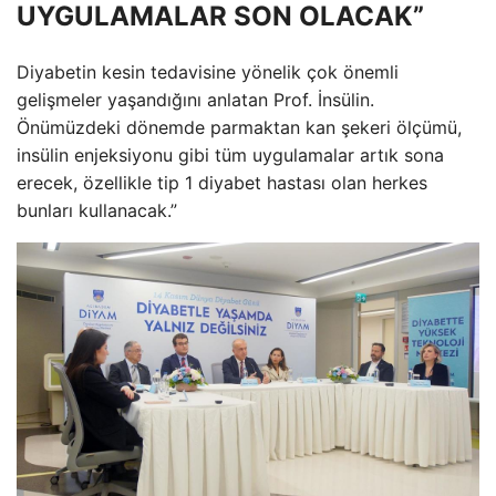
UYGULAMALAR SON OLACAK”
Diyabetin kesin tedavisine yönelik çok önemli
gelişmeler yaşandığını anlatan Prof. İnsülin.
Önümüzdeki dönemde parmaktan kan şekeri ölçümü,
insülin enjeksiyonu gibi tüm uygulamalar artık sona
erecek, özellikle tip 1 diyabet hastası olan herkes
bunları kullanacak.”