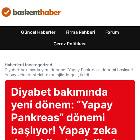
Güncel Haberler
Firma Rehberi
Forum
Çerez Politikası
Haberler
›
Uncategorized
›
Diyabet bakımında yeni dönem: “Yapay Pankreas” dönemi başlıyor!
Yapay zeka destekli teknolojilerle geliştirildi
Diyabet bakımında
yeni dönem: “Yapay
Pankreas” dönemi
başlıyor! Yapay zeka