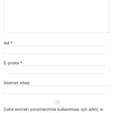
Ad
*
E-posta
*
İnternet sitesi
Daha sonraki yorumlarımda kullanılması için adım, e-