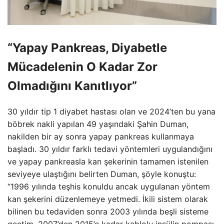
“Yapay Pankreas, Diyabetle
Mücadelenin O Kadar Zor
Olmadığını Kanıtlıyor”
30 yıldır tip 1 diyabet hastası olan ve 2024’ten bu yana
böbrek nakli yapılan 49 yaşındaki Şahin Duman,
nakilden bir ay sonra yapay pankreas kullanmaya
başladı. 30 yıldır farklı tedavi yöntemleri uygulandığını
ve yapay pankreasla kan şekerinin tamamen istenilen
seviyeye ulaştığını belirten Duman, şöyle konuştu:
“1996 yılında teşhis konuldu ancak uygulanan yöntem
kan şekerini düzenlemeye yetmedi. İkili sistem olarak
bilinen bu tedaviden sonra 2003 yılında beşli sisteme
geçtim. 2007’den 2015’e kadar kablolu insülin pompası