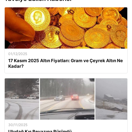
01/12/2025
17 Kasım 2025 Altın Fiyatları: Gram ve Çeyrek Altın Ne
Kadar?
30/11/2025
Uludağ Kış Beyazına Büründü