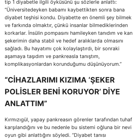
tip 1 diyabetle ilgili öyküsünü şu sözlerle anlattı:
“Üniversitedeyken babamı kaybettikten sonra bana
diyabet teşhisi kondu. Diyabette en önemli şey bilmek
ve farkında olmaktır, çünkü insanlar bilmediklerinden
korkarlar. İnsülin pompasını hamileyken tanıdım ve kan
şekerimin daha stabil ve hedef aralıklarda olmasını
sağladı. Bu hayatımı çok kolaylaştırdı, bir sonraki
aşamaya taşıdım ve pankreasla tanıştım,
komplikasyonlardan korunduğumu düşünüyorum.”
“CİHAZLARIMI KIZIMA ‘ŞEKER
POLİSLER BENİ KORUYOR’ DİYE
ANLATTIM”
Kırmızıgül, yapay pankreasın görenler tarafından tuhaf
karşılandığını ve bu nedenle bu sistemi oğluna bir nevi
oyun gibi anlattığını söyledi. “Diyabet tanısı