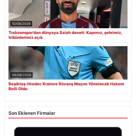
10/08/2026
Trabzonspor’dan dünyaya Salah daveti: Kapımız, şehrimiz,
tribünlerimiz açık
09/08/2026
Beşiktaş-Hradec Kralove Rövanş Maçını Yönetecek Hakem
Belli Oldu
Son Eklenen Firmalar