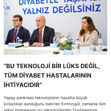
“BU TEKNOLOJİ BİR LÜKS DEĞİL,
TÜM DİYABET HASTALARININ
İHTİYACIDIR”
Yapay pankreas teknolojisinin hayatta büyük
kolaylıklar sunduğunu belirten Kırmızıgül, zamanla tüm
şeker hastalarının bu teknolojilerden faydalanması