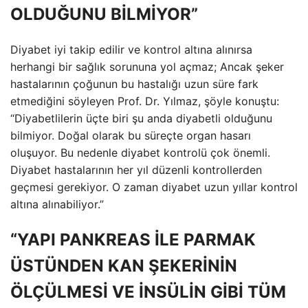
OLDUĞUNU BİLMİYOR”
Diyabet iyi takip edilir ve kontrol altına alınırsa
herhangi bir sağlık sorununa yol açmaz; Ancak şeker
hastalarının çoğunun bu hastalığı uzun süre fark
etmediğini söyleyen Prof. Dr. Yılmaz, şöyle konuştu:
“Diyabetlilerin üçte biri şu anda diyabetli olduğunu
bilmiyor. Doğal olarak bu süreçte organ hasarı
oluşuyor. Bu nedenle diyabet kontrolü çok önemli.
Diyabet hastalarının her yıl düzenli kontrollerden
geçmesi gerekiyor. O zaman diyabet uzun yıllar kontrol
altına alınabiliyor.”
“YAPI PANKREAS İLE PARMAK
ÜSTÜNDEN KAN ŞEKERİNİN
ÖLÇÜLMESİ VE İNSÜLİN GİBİ TÜM