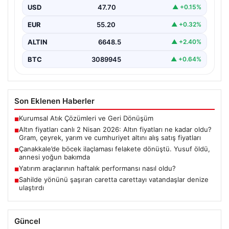
fiyatları
USD
47.70
▲ +0.15%
EUR
55.20
▲ +0.32%
ALTIN
6648.5
▲ +2.40%
BTC
3089945
▲ +0.64%
Son Eklenen Haberler
Kurumsal Atık Çözümleri ve Geri Dönüşüm
■
Altın fiyatları canlı 2 Nisan 2026: Altın fiyatları ne kadar oldu?
■
Gram, çeyrek, yarım ve cumhuriyet altını alış satış fiyatları
Çanakkale’de böcek ilaçlaması felakete dönüştü. Yusuf öldü,
■
annesi yoğun bakımda
Yatırım araçlarının haftalık performansı nasıl oldu?
■
Sahilde yönünü şaşıran caretta carettayı vatandaşlar denize
■
ulaştırdı
Güncel