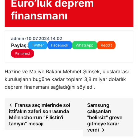
Euro’luk deprem
finansmanı
admin
•
10.07.2024 14:02
Paylaş:
Twitter
Facebook
WhatsApp
Reddit
Pinterest
Hazine ve Maliye Bakanı Mehmet Şimşek, uluslararası
kuruluşların bugüne kadar toplam 3,8 milyar dolarlık
deprem finansmanı sağladığını söyledi.
← Fransa seçimlerinde sol
Samsung
ittifakın zaferi sonrasında
çalışanları
Mélenchon’un “Filistin’i
"belirsiz" greve
tanıyın” mesajı
gitmeye karar
verdi →