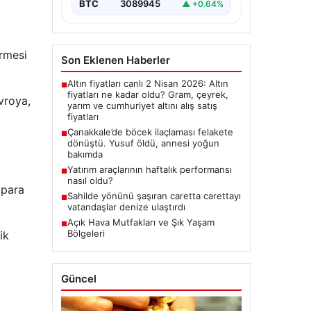
BTC
3089945
▲ +0.64%
irmesi
Son Eklenen Haberler
Altın fiyatları canlı 2 Nisan 2026: Altın
■
fiyatları ne kadar oldu? Gram, çeyrek,
vroya,
yarım ve cumhuriyet altını alış satış
fiyatları
Çanakkale’de böcek ilaçlaması felakete
■
dönüştü. Yusuf öldü, annesi yoğun
bakımda
Yatırım araçlarının haftalık performansı
■
nasıl oldu?
 para
Sahilde yönünü şaşıran caretta carettayı
■
vatandaşlar denize ulaştırdı
Açık Hava Mutfakları ve Şık Yaşam
■
Bölgeleri
ik
Güncel