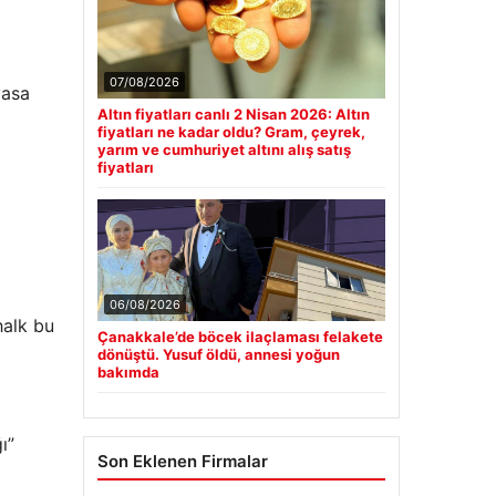
07/08/2026
yasa
Altın fiyatları canlı 2 Nisan 2026: Altın
fiyatları ne kadar oldu? Gram, çeyrek,
yarım ve cumhuriyet altını alış satış
fiyatları
06/08/2026
halk bu
Çanakkale’de böcek ilaçlaması felakete
dönüştü. Yusuf öldü, annesi yoğun
bakımda
ı”
Son Eklenen Firmalar