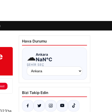
ı
Hava Durumu
e
☁
Ankara
NaN°C
ŞEHIR SEÇ
rest
Bizi Takip Edin
2023’te