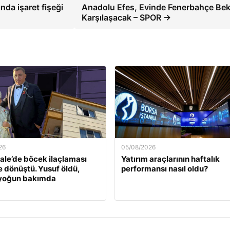
da işaret fişeği
Anadolu Efes, Evinde Fenerbahçe Beko
Karşılaşacak – SPOR →
26
05/08/2026
le’de böcek ilaçlaması
Yatırım araçlarının haftalık
e dönüştü. Yusuf öldü,
performansı nasıl oldu?
 yoğun bakımda