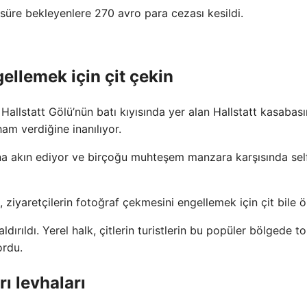
 süre bekleyenlere 270 avro para cezası kesildi.
gellemek için çit çekin
llstatt Gölü’nün batı kıyısında yer alan Hallstatt kasabası
ham verdiğine inanılıyor.
ona akın ediyor ve birçoğu muhteşem manzara karşısında sel
, ziyaretçilerin fotoğraf çekmesini engellemek için çit bile ö
ırıldı. Yerel halk, çitlerin turistlerin bu popüler bölgede t
ordu.
rı levhaları