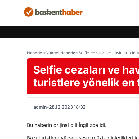
Haberler
›
Güncel Haberler
›
Selfie cezaları ve havlu kuralı:
Selfie cezaları ve ha
turistlere yönelik en
admin
•
28.12.2023 18:32
Bu haberin orijinal dili İngilizce idi.
Bazı turistlere yüksek sesle müzik dinledikleri içi