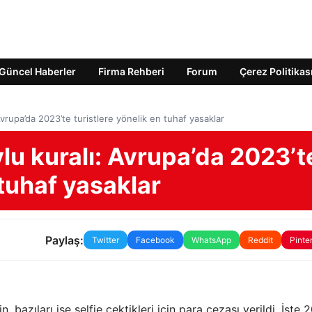
Güncel Haberler
Firma Rehberi
Forum
Çerez Politikas
 Avrupa’da 2023’te turistlere yönelik en tuhaf yasaklar
vlu kuralı: Avrupa’da 2023’t
 tuhaf yasaklar
Paylaş:
Twitter
Facebook
WhatsApp
Reddit
Pinte
n, bazıları ise selfie çektikleri için para cezası verildi. İşte 