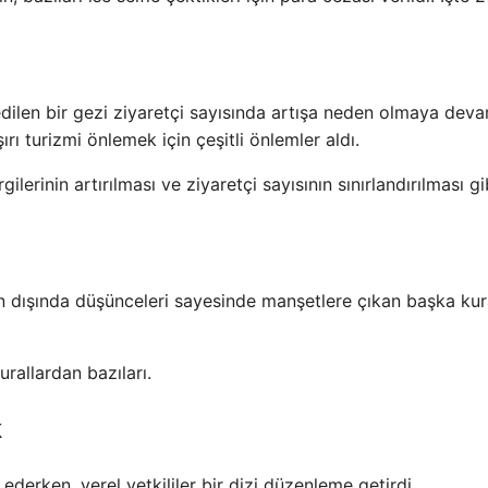
 edilen bir gezi ziyaretçi sayısında artışa neden olmaya dev
ı turizmi önlemek için çeşitli önlemler aldı.
gilerinin artırılması ve ziyaretçi sayısının sınırlandırılması gi
ışın dışında düşünceleri sayesinde manşetlere çıkan başka kur
urallardan bazıları.
k
 ederken, yerel yetkililer bir dizi düzenleme getirdi.