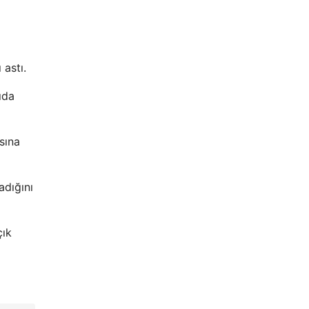
 astı.
ıda
sına
adığını
çık