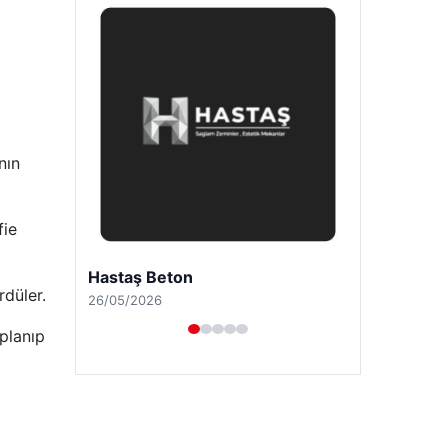
nın
fie
Prenses Night Club
rdüler.
29/04/2026
oplanıp