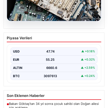
08.08.2026
Kurumsal Atık Çözümleri ve Geri
Piyasa Verileri
Dönüşüm
Günümüzde gelişen dijitalleşme ile şirketler altyapı
sistemlerini sürekli periyotlarla yenilemektedir. Bu
USD
47.74
▲ +0.18%
modernizasyon aşamasında kenara…
EUR
55.25
▲ +0.32%
ALTIN
6660.6
▲ +2.59%
BTC
3097613
▲ +0.24%
Son Eklenen Haberler
Bakan Göktaş’tan 34 yıl sonra çocuk sahibi olan Doğan ailesi
■
için açıklama