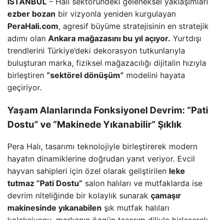
İSTANBUL
– Halı sektöründeki geleneksel yaklaşımları
ezber bozan
bir vizyonla yeniden kurgulayan
PeraHali.com
, agresif büyüme stratejisinin en stratejik
adımı olan
Ankara mağazasını bu yıl açıyor.
Yurtdışı
trendlerini Türkiye’deki dekorasyon tutkunlarıyla
buluşturan marka, fiziksel mağazacılığı dijitalin hızıyla
birleştiren
“sektörel dönüşüm”
modelini hayata
geçiriyor.
Yaşam Alanlarında Fonksiyonel Devrim: “Pati
Dostu” ve “Makinede Yıkanabilir” Şıklık
Pera Halı, tasarımı teknolojiyle birleştirerek modern
hayatın dinamiklerine doğrudan yanıt veriyor. Evcil
hayvan sahipleri için özel olarak geliştirilen
leke
tutmaz “Pati Dostu”
salon halıları ve mutfaklarda ise
devrim niteliğinde bir kolaylık sunarak
çamaşır
makinesinde yıkanabilen
şık mutfak halıları