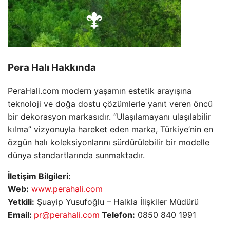
Pera Halı Hakkında
PeraHali.com modern yaşamın estetik arayışına
teknoloji ve doğa dostu çözümlerle yanıt veren öncü
bir dekorasyon markasıdır. “Ulaşılamayanı ulaşılabilir
kılma” vizyonuyla hareket eden marka, Türkiye’nin en
özgün halı koleksiyonlarını sürdürülebilir bir modelle
dünya standartlarında sunmaktadır.
İletişim Bilgileri:
Web:
www.perahali.com
Yetkili:
Şuayip Yusufoğlu – Halkla İlişkiler Müdürü
Email:
pr@perahali.com
Telefon:
0850 840 1991