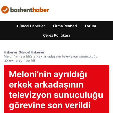
Güncel Haberler
Firma Rehberi
Forum
Çerez Politikası
Haberler
›
Güncel Haberler
›
Meloni’nin ayrıldığı erkek arkadaşının televizyon sunuculuğu
görevine son verildi
Meloni’nin ayrıldığı
erkek arkadaşının
televizyon sunuculuğu
görevine son verildi