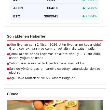
ALTIN
6648.5
▲ +2.40%
BTC
3089945
▲ +0.64%
Son Eklenen Haberler
Altın fiyatları canlı 2 Nisan 2026: Altın fiyatları ne kadar oldu?
■
Gram, çeyrek, yarım ve cumhuriyet altını alış satış fiyatları
Çanakkale’de böcek ilaçlaması felakete dönüştü. Yusuf öldü,
■
annesi yoğun bakımda
Yatırım araçlarının haftalık performansı nasıl oldu?
■
Sahilde yönünü şaşıran caretta carettayı vatandaşlar denize
■
ulaştırdı
Açık Hava Mutfakları ve Şık Yaşam Bölgeleri
■
Güncel