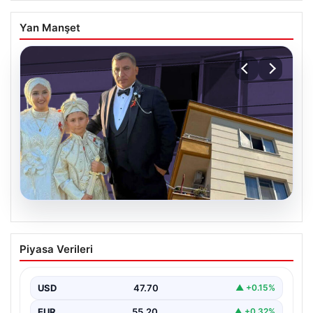
Yan Manşet
06.08.2026
Çanakkale’de böcek ilaçlaması felakete
Piyasa Verileri
dönüştü. Yusuf öldü, annesi yoğun
bakımda
USD
47.70
▲ +0.15%
EUR
55.20
▲ +0.32%