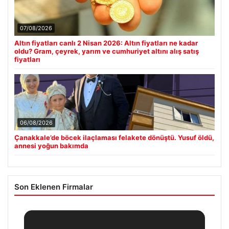
07/08/2026
Altın fiyatları canlı 2 Nisan 2026: Altın fiyatları ne kadar
oldu? Gram, çeyrek, yarım ve cumhuriyet altını alış satış
fiyatları
06/08/2026
Çanakkale’de böcek ilaçlaması felakete dönüştü. Yusuf öldü,
annesi yoğun bakımda
Son Eklenen Firmalar