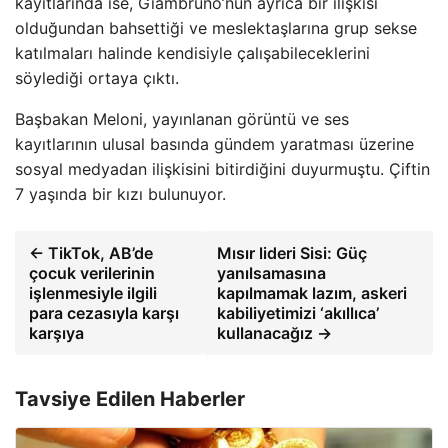
kayıtlarında ise, Giambruno’nun ayrıca bir ilişkisi
olduğundan bahsettiği ve meslektaşlarına grup sekse
katılmaları halinde kendisiyle çalışabileceklerini
söylediği ortaya çıktı.
Başbakan Meloni, yayınlanan görüntü ve ses
kayıtlarının ulusal basında gündem yaratması üzerine
sosyal medyadan ilişkisini bitirdiğini duyurmuştu. Çiftin
7 yaşında bir kızı bulunuyor.
← TikTok, AB’de
Mısır lideri Sisi: Güç
çocuk verilerinin
yanılsamasına
işlenmesiyle ilgili
kapılmamak lazım, askeri
para cezasıyla karşı
kabiliyetimizi ‘akıllıca’
karşıya
kullanacağız →
Tavsiye Edilen Haberler