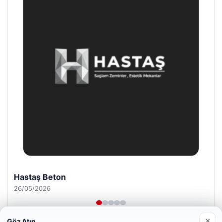
Prenses Night Club
29/04/2026
×
Göz Atın