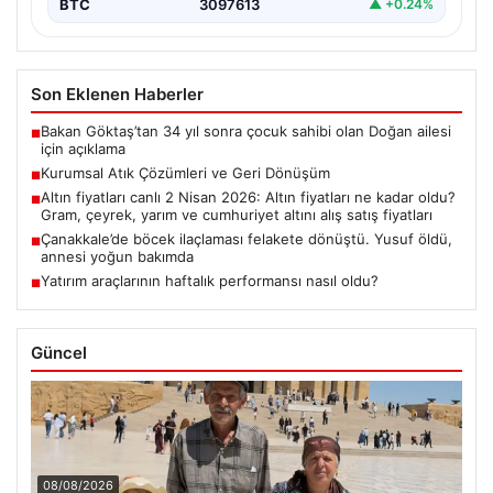
BTC
3097613
▲ +0.24%
Son Eklenen Haberler
Bakan Göktaş’tan 34 yıl sonra çocuk sahibi olan Doğan ailesi
■
için açıklama
Kurumsal Atık Çözümleri ve Geri Dönüşüm
■
Altın fiyatları canlı 2 Nisan 2026: Altın fiyatları ne kadar oldu?
■
Gram, çeyrek, yarım ve cumhuriyet altını alış satış fiyatları
Çanakkale’de böcek ilaçlaması felakete dönüştü. Yusuf öldü,
■
annesi yoğun bakımda
Yatırım araçlarının haftalık performansı nasıl oldu?
■
Güncel
08/08/2026