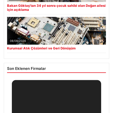
Bakan Göktaş’tan 34 yıl sonra çocuk sahibi olan Doğan ailesi
için açıklama
08/08/2026
Kurumsal Atık Çözümleri ve Geri Dönüşüm
Son Eklenen Firmalar