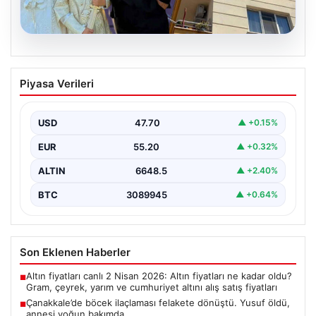
06.08.2026
Çanakkale’de böcek ilaçlaması felakete
Piyasa Verileri
dönüştü. Yusuf öldü, annesi yoğun
bakımda
USD
47.70
▲ +0.15%
EUR
55.20
▲ +0.32%
ALTIN
6648.5
▲ +2.40%
BTC
3089945
▲ +0.64%
Son Eklenen Haberler
Altın fiyatları canlı 2 Nisan 2026: Altın fiyatları ne kadar oldu?
■
Gram, çeyrek, yarım ve cumhuriyet altını alış satış fiyatları
Çanakkale’de böcek ilaçlaması felakete dönüştü. Yusuf öldü,
■
annesi yoğun bakımda