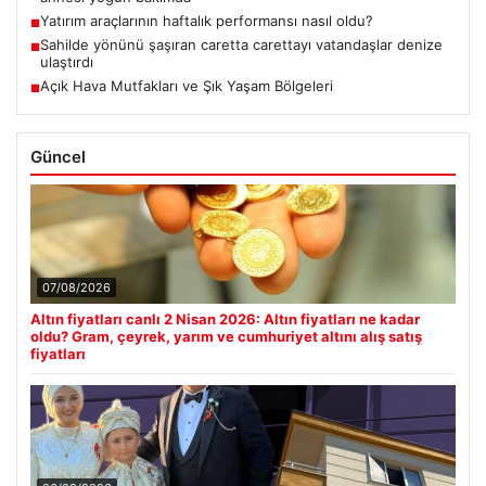
Yatırım araçlarının haftalık performansı nasıl oldu?
■
Sahilde yönünü şaşıran caretta carettayı vatandaşlar denize
■
ulaştırdı
Açık Hava Mutfakları ve Şık Yaşam Bölgeleri
■
Güncel
07/08/2026
Altın fiyatları canlı 2 Nisan 2026: Altın fiyatları ne kadar
oldu? Gram, çeyrek, yarım ve cumhuriyet altını alış satış
fiyatları