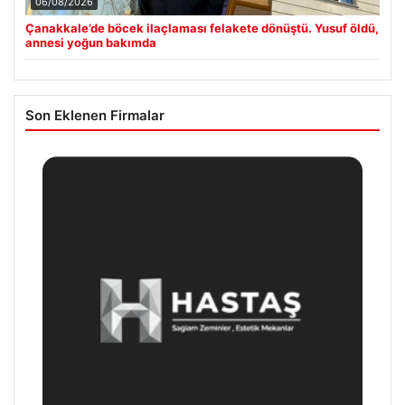
06/08/2026
Çanakkale’de böcek ilaçlaması felakete dönüştü. Yusuf öldü,
annesi yoğun bakımda
Son Eklenen Firmalar