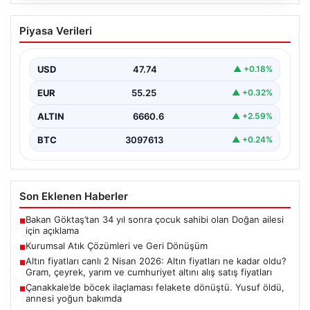
08.08.2026
Kurumsal Atık Çözümleri ve Geri
Piyasa Verileri
Dönüşüm
Günümüzde gelişen dijitalleşme ile şirketler altyapı
sistemlerini sürekli periyotlarla yenilemektedir. Bu
USD
47.74
▲ +0.18%
modernizasyon aşamasında kenara…
EUR
55.25
▲ +0.32%
ALTIN
6660.6
▲ +2.59%
BTC
3097613
▲ +0.24%
Son Eklenen Haberler
Bakan Göktaş’tan 34 yıl sonra çocuk sahibi olan Doğan ailesi
■
için açıklama
Kurumsal Atık Çözümleri ve Geri Dönüşüm
■
Altın fiyatları canlı 2 Nisan 2026: Altın fiyatları ne kadar oldu?
■
Gram, çeyrek, yarım ve cumhuriyet altını alış satış fiyatları
Çanakkale’de böcek ilaçlaması felakete dönüştü. Yusuf öldü,
■
annesi yoğun bakımda