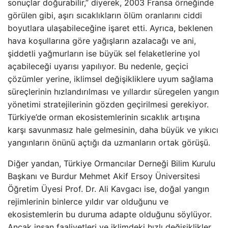
sonuçlar doğurabilir,” diyerek, 2003 Fransa örneğinde
görülen gibi, aşırı sıcaklıkların ölüm oranlarını ciddi
boyutlara ulaşabileceğine işaret etti. Ayrıca, beklenen
hava koşullarına göre yağışların azalacağı ve ani,
şiddetli yağmurların ise büyük sel felaketlerine yol
açabileceği uyarısı yapılıyor. Bu nedenle, geçici
çözümler yerine, iklimsel değişikliklere uyum sağlama
süreçlerinin hızlandırılması ve yıllardır süregelen yangın
yönetimi stratejilerinin gözden geçirilmesi gerekiyor.
Türkiye’de orman ekosistemlerinin sıcaklık artışına
karşı savunmasız hale gelmesinin, daha büyük ve yıkıcı
yangınların önünü açtığı da uzmanların ortak görüşü.
Diğer yandan, Türkiye Ormancılar Derneği Bilim Kurulu
Başkanı ve Burdur Mehmet Akif Ersoy Üniversitesi
Öğretim Üyesi Prof. Dr. Ali Kavgacı ise, doğal yangın
rejimlerinin binlerce yıldır var olduğunu ve
ekosistemlerin bu duruma adapte olduğunu söylüyor.
Ancak insan faaliyetleri ve iklimdeki hızlı değişiklikler