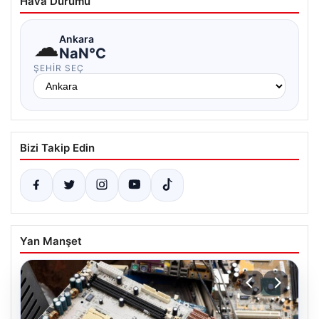
Hava Durumu
☁
Ankara
NaN°C
ŞEHIR SEÇ
Bizi Takip Edin
Yan Manşet