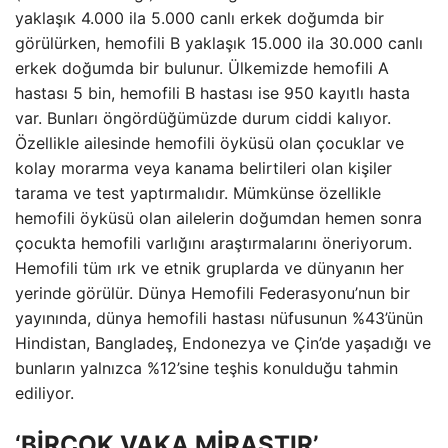
yaklaşık 4.000 ila 5.000 canlı erkek doğumda bir
görülürken, hemofili B yaklaşık 15.000 ila 30.000 canlı
erkek doğumda bir bulunur. Ülkemizde hemofili A
hastası 5 bin, hemofili B hastası ise 950 kayıtlı hasta
var. Bunları öngördüğümüzde durum ciddi kalıyor.
Özellikle ailesinde hemofili öyküsü olan çocuklar ve
kolay morarma veya kanama belirtileri olan kişiler
tarama ve test yaptırmalıdır. Mümkünse özellikle
hemofili öyküsü olan ailelerin doğumdan hemen sonra
çocukta hemofili varlığını araştırmalarını öneriyorum.
Hemofili tüm ırk ve etnik gruplarda ve dünyanın her
yerinde görülür. Dünya Hemofili Federasyonu’nun bir
yayınında, dünya hemofili hastası nüfusunun %43’ünün
Hindistan, Bangladeş, Endonezya ve Çin’de yaşadığı ve
bunların yalnızca %12’sine teşhis konulduğu tahmin
ediliyor.
‘BİRÇOK VAKA MİRASTIR’