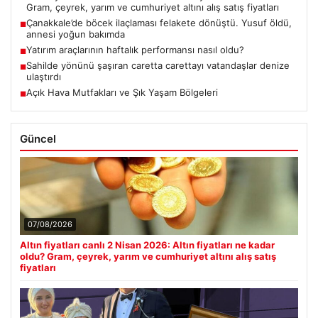
Gram, çeyrek, yarım ve cumhuriyet altını alış satış fiyatları
Çanakkale’de böcek ilaçlaması felakete dönüştü. Yusuf öldü,
■
annesi yoğun bakımda
Yatırım araçlarının haftalık performansı nasıl oldu?
■
Sahilde yönünü şaşıran caretta carettayı vatandaşlar denize
■
ulaştırdı
Açık Hava Mutfakları ve Şık Yaşam Bölgeleri
■
Güncel
07/08/2026
Altın fiyatları canlı 2 Nisan 2026: Altın fiyatları ne kadar
oldu? Gram, çeyrek, yarım ve cumhuriyet altını alış satış
fiyatları