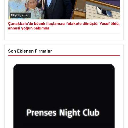
06/08/2026
Çanakkale’de böcek ilaçlaması felakete dönüştü. Yusuf öldü,
annesi yoğun bakımda
Son Eklenen Firmalar