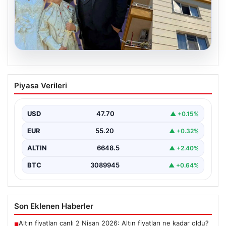
06.08.2026
Çanakkale’de böcek ilaçlaması felakete
Piyasa Verileri
dönüştü. Yusuf öldü, annesi yoğun
bakımda
USD
47.70
▲ +0.15%
EUR
55.20
▲ +0.32%
ALTIN
6648.5
▲ +2.40%
BTC
3089945
▲ +0.64%
Son Eklenen Haberler
Altın fiyatları canlı 2 Nisan 2026: Altın fiyatları ne kadar oldu?
■