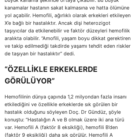
büyük kanama şeklinde ortaya çıkabilir. Bu büyük
kanamalar hastanın sakat kalmasına ve hatta ölümüne
yol açabilir. Hemofili, ağırlıklı olarak erkekleri etkileyen
X’e bağlı bir hastalıktır. Ancak dişi heterozigot
taşıyıcılar da etkilenebilir ve faktör düzeyleri hemofilik
aralıkta olabilir. “Amofili, yaşam boyu dikkat gerektiren
ve takip edilmediği takdirde yaşamı tehdit eden riskler
de taşıyan bir hastalıktır” dedi.
“ÖZELLİKLE ERKEKLERDE
GÖRÜLÜYOR”
Hemofilinin dünya çapında 1,2 milyondan fazla insanı
etkilediğini ve özellikle erkeklerde sık görülen bir
hastalık olduğunu söyleyen Doç. Dr Gündüz, şöyle
konuştu: “Hastalığın A ve B olmak üzere iki ana türü
var. Hemofili A (faktör 8 eksikliği), hemofili B’den
(faktör 9 eksikliği) daha sık görülür. Hemofili A