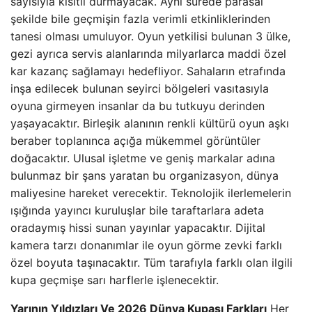
sayısıyla kısıtlı durmayacak. Aynı sürede parasal
şekilde bile geçmişin fazla verimli etkinliklerinden
tanesi olması umuluyor. Oyun yetkilisi bulunan 3 ülke,
gezi ayrıca servis alanlarında milyarlarca maddi özel
kar kazanç sağlamayı hedefliyor. Sahaların etrafında
inşa edilecek bulunan seyirci bölgeleri vasıtasıyla
oyuna girmeyen insanlar da bu tutkuyu derinden
yaşayacaktır. Birleşik alanının renkli kültürü oyun aşkı
beraber toplanınca açığa mükemmel görüntüler
doğacaktır. Ulusal işletme ve geniş markalar adına
bulunmaz bir şans yaratan bu organizasyon, dünya
maliyesine hareket verecektir. Teknolojik ilerlemelerin
ışığında yayıncı kuruluşlar bile taraftarlara adeta
oradaymış hissi sunan yayınlar yapacaktır. Dijital
kamera tarzı donanımlar ile oyun görme zevki farklı
özel boyuta taşınacaktır. Tüm tarafıyla farklı olan ilgili
kupa geçmişe sarı harflerle işlenecektir.
Yarının Yıldızları Ve 2026 Dünya Kupası Farkları
Her