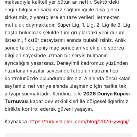
maksadıyla kaliteli yer bütün an nettir. Sektördeki
engin bilgisi ve sarsılmaz sağlamlığı ile dışa gelen
şirketimiz, ziyaretçilere en taze verileri iletmekten
mutluluk duymaktadır. Süper Lig, 1. Lig, 2. Lig ile 3. Lig
başta bulunmak şekilde tüm gruplardaki yeni durum
listesini, fikstür detaylarını anında bulabilirsiniz. Anlık
sonuç takibi, geniş maç sonuçları ve ekip ile sporcu
bilgileri sayesinde uzman bir servis bulmanın
ayrıcalığını yaşarsınız. Deneyimli kadromuz yüzünden
hazırlanan yazılar sayesinde futbolun nabzını hep
kontrolünüzde bulundurabilirsiniz. Alanında öncü kalan
sayfamız, net veriye anında ulaşmanız için harika tek
altyapı sunmaktadır. Kendiniz bile
2026 Dünya Kupası
Turnuvası
kadar dev etkinlikleri ile bölgesel liglerimizi
birlikte kontrol ederek güveni yaşayın.
Kaynakça
https://turkiyeligleri.com/blog/2026-ywghj/