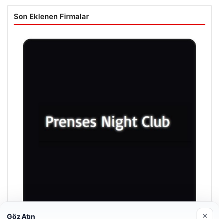
Son Eklenen Firmalar
×
Göz Atın