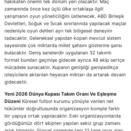
hakikaten önemli tek dönüm yeri olacaktır. Maç
zamanında önce kez üçlü ülke ortaklaşa ilgili
yarışmanın oyun yöneticiliğini üstlenecek. ABD Birleşik
Devletleri, Soğuk ve Sıcak sınırlarında yapılacak maçlar
nedeniyle oyun delileri ayrı tek bölgesel deneyim
tadacaktır. Geleneksel yapıdan kopan mevcut sistem
sayesinde çok miktarda millet şahsını gösterme şansı
bulacaktır. Geniş senelerdir uygulanan 32 takımlı
format bundan geçmişe gidecek ayrıca 48 ekip sertçe
mücadele sunacaktır. Kupanın genişliği genişledikçe
izleyicilere aktarılan heyecan miktarı da artarak devam
gidecektir.
Yeni 2026 Dünya Kupası Takım Oranı Ve Eşleşme
Düzeni
Küresel futbol kurumu yönüyle verilen net
hükümler doğrultusunda organizasyon komple farklı
bir yapıya ortak yapılacaktır. Eski organizasyonlarda
gördüğümüz dört ekipten yapılan sekiz grup zamanı
artık bitmiştir. Güncel sistemde tam 12 tane grup alan