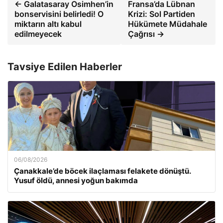
← Galatasaray Osimhen’in
Fransa’da Lübnan
bonservisini belirledi! O
Krizi: Sol Partiden
miktarın altı kabul
Hükümete Müdahale
edilmeyecek
Çağrısı →
Tavsiye Edilen Haberler
06/08/2026
Çanakkale’de böcek ilaçlaması felakete dönüştü.
Yusuf öldü, annesi yoğun bakımda