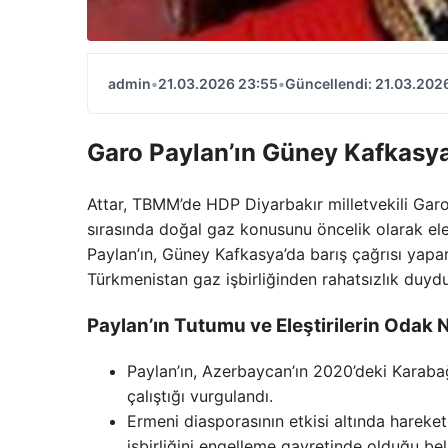
admin
•
21.03.2026 23:55
•
Güncellendi: 21.03.202
Garo Paylan’ın Güney Kafkasya 
Attar, TBMM’de HDP Diyarbakır milletvekili Gar
sırasında doğal gaz konusunu öncelik olarak ele a
Paylan’ın, Güney Kafkasya’da barış çağrısı yapa
Türkmenistan gaz işbirliğinden rahatsızlık duydu
Paylan’ın Tutumu ve Eleştirilerin Odak 
Paylan’ın, Azerbaycan’ın 2020’deki Karabağ
çalıştığı vurgulandı.
Ermeni diasporasının etkisi altında hareke
işbirliğini engelleme gayretinde olduğu belir