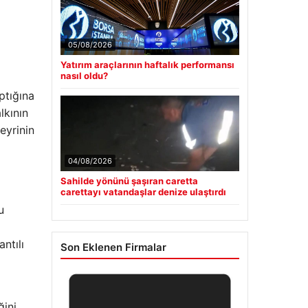
05/08/2026
Yatırım araçlarının haftalık performansı
nasıl oldu?
ptığına
lkının
eyrinin
04/08/2026
Sahilde yönünü şaşıran caretta
carettayı vatandaşlar denize ulaştırdı
u
ntılı
Son Eklenen Firmalar
ğini