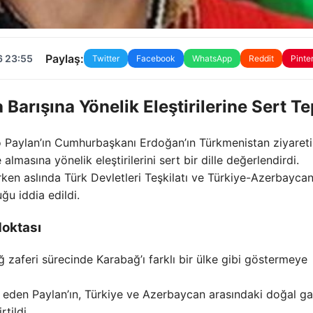
Paylaş:
6 23:55
Twitter
Facebook
WhatsApp
Reddit
Pinte
Barışına Yönelik Eleştirilerine Sert Te
o Paylan’ın Cumhurbaşkanı Erdoğan’ın Türkmenistan ziyareti
lmasına yönelik eleştirilerini sert bir dille değerlendirdi.
rken aslında Türk Devletleri Teşkilatı ve Türkiye-Azerbayca
ğu iddia edildi.
Noktası
 zaferi sürecinde Karabağ’ı farklı bir ülke gibi göstermeye
t eden Paylan’ın, Türkiye ve Azerbaycan arasındaki doğal g
tildi.