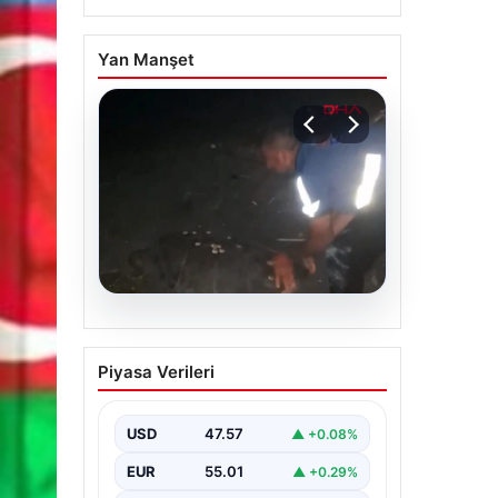
Yan Manşet
04.08.2026
Sahilde yönünü şaşıran
Piyasa Verileri
caretta carettayı
vatandaşlar denize
ulaştırdı
USD
47.57
▲ +0.08%
EUR
55.01
▲ +0.29%