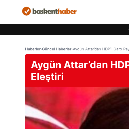
Haberler
›
Güncel Haberler
›
Aygün Attar’dan HDP’li Garo Payl
Aygün Attar’dan HDP’
Eleştiri