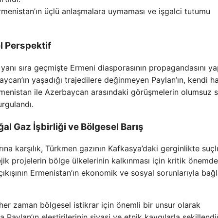
rmenistan’ın üçlü anlaşmalara uymaması ve işgalci tutumu
el Perspektif
nin yanı sıra geçmişte Ermeni diasporasının propagandasını ya
baycan’ın yaşadığı trajedilere değinmeyen Paylan’ın, kendi ha
 Ermenistan ile Azerbaycan arasındaki görüşmelerin olumsuz s
rgulandı.
 Gaz İşbirliği ve Bölgesel Barış
rına karşılık, Türkmen gazının Kafkasya’daki gerginlikte suçl
ejik projelerin bölge ülkelerinin kalkınması için kritik önemde
 çıkışının Ermenistan’ın ekonomik ve sosyal sorunlarıyla bağla
her zaman bölgesel istikrar için önemli bir unsur olarak
Paylan’ın eleştirilerinin siyasi ve etnik kaygılarla şekillendi