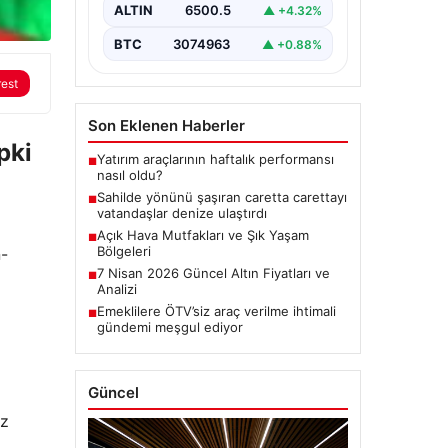
ALTIN
6500.5
▲ +4.32%
BTC
3074963
▲ +0.88%
rest
Son Eklenen Haberler
pki
Yatırım araçlarının haftalık performansı
■
nasıl oldu?
Sahilde yönünü şaşıran caretta carettayı
■
vatandaşlar denize ulaştırdı
Açık Hava Mutfakları ve Şık Yaşam
■
Bölgeleri
n-
7 Nisan 2026 Güncel Altın Fiyatları ve
■
Analizi
Emeklilere ÖTV’siz araç verilme ihtimali
■
gündemi meşgul ediyor
Güncel
az