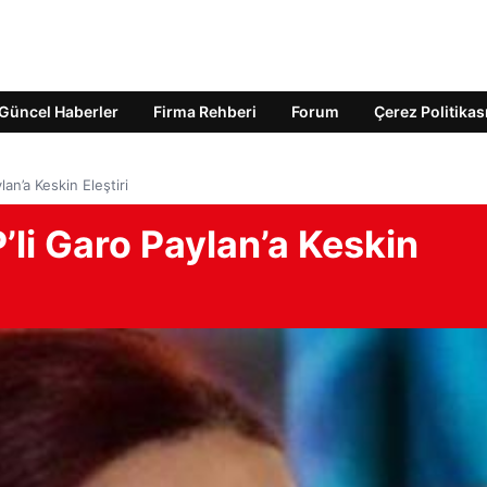
Güncel Haberler
Firma Rehberi
Forum
Çerez Politikas
an’a Keskin Eleştiri
li Garo Paylan’a Keskin