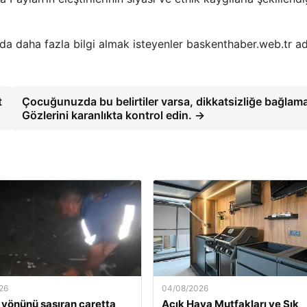
nda daha fazla bilgi almak isteyenler baskenthaber.web.tr ad
t
Çocuğunuzda bu belirtiler varsa, dikkatsizliğe bağlam
Gözlerini karanlıkta kontrol edin. →
26
04/08/2026
 yönünü şaşıran caretta
Açık Hava Mutfakları ve Şık