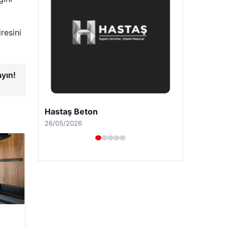
resini
ayın!
Prenses Night Club
29/04/2026