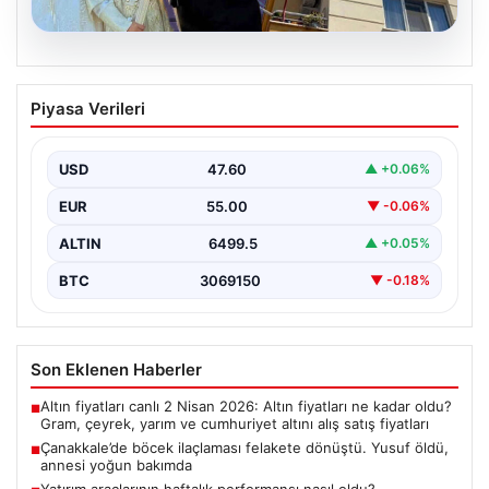
06.08.2026
Çanakkale’de böcek ilaçlaması felakete
Piyasa Verileri
dönüştü. Yusuf öldü, annesi yoğun
bakımda
USD
47.60
▲ +0.06%
EUR
55.00
▼ -0.06%
ALTIN
6499.5
▲ +0.05%
BTC
3069150
▼ -0.18%
Son Eklenen Haberler
Altın fiyatları canlı 2 Nisan 2026: Altın fiyatları ne kadar oldu?
■
Gram, çeyrek, yarım ve cumhuriyet altını alış satış fiyatları
Çanakkale’de böcek ilaçlaması felakete dönüştü. Yusuf öldü,
■
annesi yoğun bakımda
Yatırım araçlarının haftalık performansı nasıl oldu?