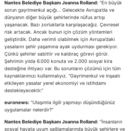
Nantes Belediye Başkanı Joanna Rolland:
”En büyük
sorun gayrimenkul açığı… Gelecekte Avrupa’da ve
dünyanın diğer büyük şehirlerinde nüfus artışı
yaşanacak. Bazı zorluklarla karşılaşacağız. Çevresel
risk artacak. Ancak bunun için çözüm yöntemleri
geliştirdik. Daha verimli olabilmek için Avrupa’daki
yasaların şehir yaşamına ayak uydurması gerekiyor.
Çünkü şehirler sabittir ve kaldıraç görevi görür.
Şehrimin yılda 6.000 konuta ve 2.000 sosyal kira
desteğine ihtiyacı var. Bu sorunların çözümü için tüm
kaynaklarımızı kullanmalıyız. “Gayrimenkul ve inşaatı
etkileyen yasalar yerel ekonomiyi ve istihdamı
destekleyecektir.”
euronews:
”Ulaşımla ilgili yapmayı düşündüğünüz
uygulamalar nelerdir?”
Nantes Belediye Başkanı Joanna Rolland:
”İnsanların
sosyal hayata uyum sağlamalarında büyük şehirlere ve