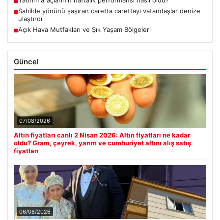
■
Sahilde yönünü şaşıran caretta carettayı vatandaşlar denize
■
ulaştırdı
Açık Hava Mutfakları ve Şık Yaşam Bölgeleri
■
Güncel
07/08/2026
Altın fiyatları canlı 2 Nisan 2026: Altın fiyatları ne kadar
oldu? Gram, çeyrek, yarım ve cumhuriyet altını alış satış
fiyatları
06/08/2026