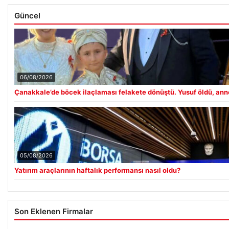
Güncel
06/08/2026
Çanakkale’de böcek ilaçlaması felakete dönüştü. Yusuf öldü, an
05/08/2026
Yatırım araçlarının haftalık performansı nasıl oldu?
Son Eklenen Firmalar