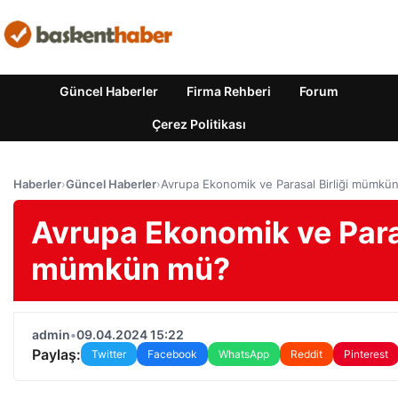
Güncel Haberler
Firma Rehberi
Forum
Çerez Politikası
Haberler
›
Güncel Haberler
›
Avrupa Ekonomik ve Parasal Birliği mümkü
Avrupa Ekonomik ve Paras
mümkün mü?
admin
•
09.04.2024 15:22
Paylaş:
Twitter
Facebook
WhatsApp
Reddit
Pinterest