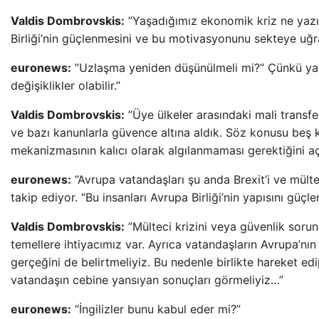
Valdis Dombrovskis:
”Yaşadığımız ekonomik kriz ne yazı
Birliği’nin güçlenmesini ve bu motivasyonunu sekteye uğra
euronews:
”Uzlaşma yeniden düşünülmeli mi?” Çünkü yakın
değişiklikler olabilir.”
Valdis Dombrovskis:
”Üye ülkeler arasındaki mali transfe
ve bazı kanunlarla güvence altına aldık. Söz konusu beş
mekanizmasının kalıcı olarak algılanmaması gerektiğini açı
euronews:
”Avrupa vatandaşları şu anda Brexit’i ve mültec
takip ediyor. “Bu insanları Avrupa Birliği’nin yapısını güçl
Valdis Dombrovskis:
”Mülteci krizini veya güvenlik soru
temellere ihtiyacımız var. Ayrıca vatandaşların Avrupa’nın
gerçeğini de belirtmeliyiz. Bu nedenle birlikte hareket e
vatandaşın cebine yansıyan sonuçları görmeliyiz…”
euronews:
“İngilizler bunu kabul eder mi?”