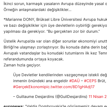
İkinci sorun, karmaşık yasaların Avrupa düzeyinde yasal ol
Örneğin anlaşmalardaki değişiklikler…
*Marianne DONY, Brüksel Libre Üniversitesi Avrupa hukuk
ve bazı değişiklikler için üye devletlerin oybirliği gereki
yapılması da gerekiyor. “Bu gerçekten zor bir durum.”
Üstelik Avrupa’da var olan diğer sorunlar ekonomiyi unu
Birliği’ne ulaşmayı zorlaştırıyor. Bu konuda daha derin b
Avrupalı ​​vatandaşlar bu konudaki tutumlarını ilk kez Te
referandumunda ortaya koyacak.
Zaman hızla geçiyor.
Üye Devletler kendilerinden vazgeçmeye istekli değ
inmenin önündeki ana engeldir
#DAÜ
–
#CEPS
Brüt,
#GerçekEkonomi
pic.twitter.com/8D1gHAdj17
– Guillaume Desjardins (@GuilDesjardins)
11 Nisan 
euronews:
”Valdis Dombrovskis’le görüşmemiz devam edi