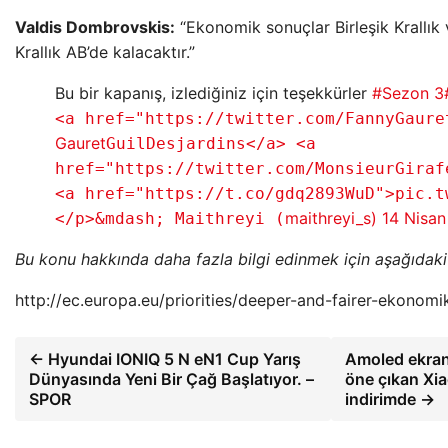
Valdis Dombrovskis:
“Ekonomik sonuçlar Birleşik Krallık v
Krallık AB’de kalacaktır.”
Bu bir kapanış, izlediğiniz için teşekkürler
#Sezon 3
<a href="https://twitter.com/FannyGaure
Gauret
GuilDesjardins</a> <a
href="https://twitter.com/MonsieurGiraf
<a href="https://t.co/gdq2893WuD">pic.t
maithreyi_s)
14 Nisan
</p>&mdash; Maithreyi (
Bu konu hakkında daha fazla bilgi edinmek için aşağıdaki b
http://ec.europa.eu/priorities/deeper-and-fairer-ekono
← Hyundai IONIQ 5 N eN1 Cup Yarış
Amoled ekranı
Dünyasında Yeni Bir Çağ Başlatıyor. –
öne çıkan Xi
SPOR
indirimde →