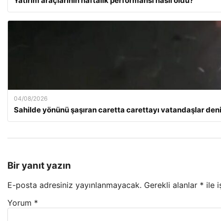
Yatırım araçlarının haftalık performansı nasıl oldu?
04/08/2026
Sahilde yönünü şaşıran caretta carettayı vatandaşlar deni
Bir yanıt yazın
E-posta adresiniz yayınlanmayacak.
Gerekli alanlar
*
ile 
Yorum
*