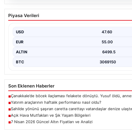
05.08.2026
Yatırım araçlarının haftalık performansı nasıl 
Piyasa Verileri
USD
47.60
EUR
55.00
ALTIN
6499.5
BTC
3069150
Son Eklenen Haberler
Çanakkale’de böcek ilaçlaması felakete dönüştü. Yusuf öldü, ann
■
Yatırım araçlarının haftalık performansı nasıl oldu?
■
Sahilde yönünü şaşıran caretta carettayı vatandaşlar denize ulaştı
■
Açık Hava Mutfakları ve Şık Yaşam Bölgeleri
■
7 Nisan 2026 Güncel Altın Fiyatları ve Analizi
■