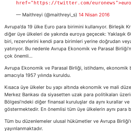
eur
href="https://twitter.com/euronews">
— Maithreyi (@maithreyi_s)
14 Nisan 2016
Avrupa’da 19 ülke Euro para birimini kullanıyor. Birleşik Kr
diğer üye ülkeleri de yakında euroya geçecek: Yaklaşık 6
biri, rezervlerini kendi para birimleri yerine doğrudan vey
yatırıyor. Bu nedenle Avrupa Ekonomik ve Parasal Birliği’n
çok önemli…
Avrupa Ekonomik ve Parasal Birliği, istihdamı, ekonomik 
amacıyla 1957 yılında kuruldu.
Kısaca üye ülkeler bu yapı altında ekonomik ve mali düz
Merkez Bankası da siyasetten uzak para politikaları üzeri
Bölgesi’ndeki diğer finansal kuruluşlar da aynı kurallar ve
göstermektedir. En önemlisi tüm üye ülkelerin aynı para bi
Tüm bu düzenlemeler ulusal hükümetler ve Avrupa Birliği’n
yayınlanmaktadır.