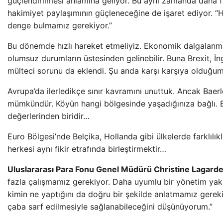
güçlendirilmesi anlamına geliyor. Bu aynı zamanda daha f
hakimiyet paylaşımının güçleneceğine de işaret ediyor. “H
denge bulmamız gerekiyor.”
Bu dönemde hızlı hareket etmeliyiz. Ekonomik dalgalanma
olumsuz durumların üstesinden gelinebilir. Buna Brexit, İngi
mülteci sorunu da eklendi. Şu anda karşı karşıya olduğumuz 
Avrupa’da ilerledikçe sınır kavramını unuttuk. Ancak Bae
mümkündür. Köyün hangi bölgesinde yaşadığınıza bağlı.
değerlerinden biridir…
Euro Bölgesi’nde Belçika, Hollanda gibi ülkelerde farklılık
herkesi aynı fikir etrafında birleştirmektir…
Uluslararası Para Fonu Genel Müdürü Christine Lagarde
fazla çalışmamız gerekiyor. Daha uyumlu bir yönetim yak
kimin ne yaptığını da doğru bir şekilde anlatmamız gerekiy
çaba sarf edilmesiyle sağlanabileceğini düşünüyorum.”