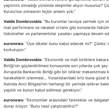
yaptırımı olmadığı yönünde eleştiriler alıyor musunuz? Ç
Kurulu’nun olmasının hiçbir anlamı yok.”
Valdis Dombrovskis:
”Bu kurumlar tavsiye vermek için ol
mali performans ve rekabet ortamı gibi konularda hüküme
hükümetler ve parlamentolar yasaları yapmaya devam ed
euronews:
”Üye ülkeler bunu kabul edecek mi?” Çünkü ‘dah
korkutuyor.”
Valdis Dombrovskis:
”Ekonomik ve mali birliklere bakar
Birliği’nin güçlendirilmesi konusunda son yıllarda çok şey
Avrupa’da Bankacılık Birliği gibi bir istikrar mekanizması
hareketlerin izlenmesi… Yunanistan’daki kriz buna güzel 
Aslında Avro Bölgesi’nin herhangi bir yerinde istikrar bekle
yapıldı ve bunun kabul edilmesi gerekiyor.”
euronews:
”Ekonomiler arasındaki farklılıklar ve dalgala
duvar örüyor. “Bunu nasıl çalıştırabiliriz?”