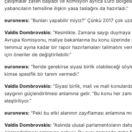
çalışmalar zaten başladı ve Komisyon ayrıca Euro Bölgesi
yabancıların temsiline ilişkin yasa taslağını da hazırladı.”
euronews:
”Bunları yapabilir miyiz?” Çünkü 2017 çok uzak
Valdis Dombrovskis:
”Kesinlikle. Zamana saygı duymaya k
Avrupa Komisyonu, maliye bakanlarına bu konu üzerinde y
temmuz ayına kadar bir rapor hazırlamaları talimatını verm
için öneriler de değiştirilebilir.”
euronews:
”İleride gerekirse siyasi birlik olabileceği söy
kimse spesifik bir tanım vermedi.”
Valdis Dombrovskis:
”Siyasi birlik, mali ve mali konular
saygının güçlendirilmesi anlamına gelir. “Bu konu her za
eleştiriliyor.”
euronews:
“Peki bu etki alanının zayıflaması anlamına mı
Valdis Dombrovskis:
”Aslında ulusal parlamentoların daha