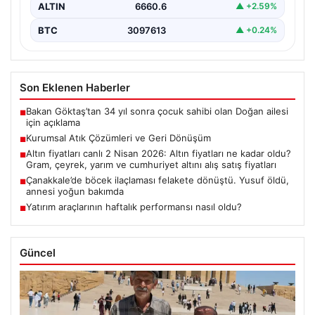
ALTIN
6660.6
▲ +2.59%
BTC
3097613
▲ +0.24%
Son Eklenen Haberler
Bakan Göktaş’tan 34 yıl sonra çocuk sahibi olan Doğan ailesi
■
için açıklama
Kurumsal Atık Çözümleri ve Geri Dönüşüm
■
Altın fiyatları canlı 2 Nisan 2026: Altın fiyatları ne kadar oldu?
■
Gram, çeyrek, yarım ve cumhuriyet altını alış satış fiyatları
Çanakkale’de böcek ilaçlaması felakete dönüştü. Yusuf öldü,
■
annesi yoğun bakımda
Yatırım araçlarının haftalık performansı nasıl oldu?
■
Güncel