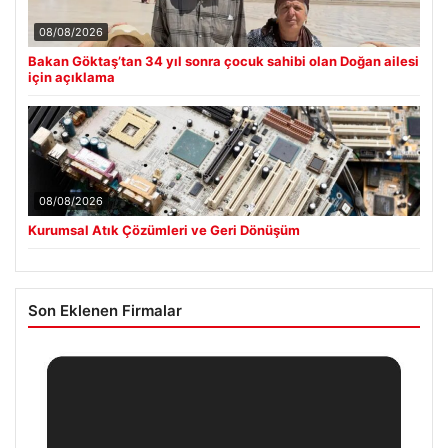
08/08/2026
Bakan Göktaş’tan 34 yıl sonra çocuk sahibi olan Doğan ailesi
için açıklama
08/08/2026
Kurumsal Atık Çözümleri ve Geri Dönüşüm
Son Eklenen Firmalar