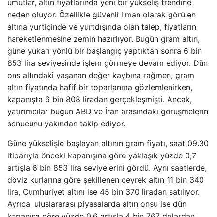
umutlar, altın fiyatlarında yeni bir yükseliş trendine
neden oluyor. Özellikle güvenli liman olarak görülen
altına yurtiçinde ve yurtdışında olan talep, fiyatların
hareketlenmesine zemin hazırlıyor. Bugün gram altın,
güne yukarı yönlü bir başlangıç yaptıktan sonra 6 bin
853 lira seviyesinde işlem görmeye devam ediyor. Dün
ons altındaki yaşanan değer kaybına rağmen, gram
altın fiyatında hafif bir toparlanma gözlemlenirken,
kapanışta 6 bin 808 liradan gerçekleşmişti. Ancak,
yatırımcılar bugün ABD ve İran arasındaki görüşmelerin
sonucunu yakından takip ediyor.
Güne yükselişle başlayan altının gram fiyatı, saat 09.30
itibarıyla önceki kapanışına göre yaklaşık yüzde 0,7
artışla 6 bin 853 lira seviyelerini gördü. Aynı saatlerde,
döviz kurlarına göre şekillenen çeyrek altın 11 bin 340
lira, Cumhuriyet altını ise 45 bin 370 liradan satılıyor.
Ayrıca, uluslararası piyasalarda altın onsu ise dün
kapanışa göre yüzde 0,6 artışla 4 bin 767 dolardan