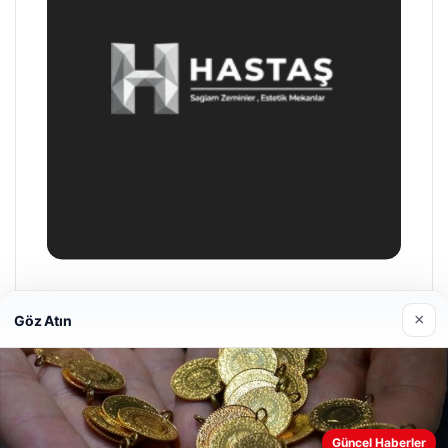
Prenses Night Club
×
Göz Atın
29/04/2026
Web sitemizi nasıl kullandığınızı daha iyi anlayabilmek,
Güncel Haberler